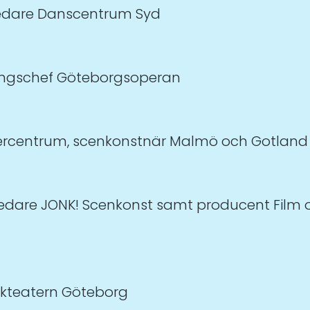
edare Danscentrum Syd
dlingschef Göteborgsoperan
ercentrum, scenkonstnär Malmö och Gotland
 ledare JONK! Scenkonst samt producent Film 
olkteatern Göteborg