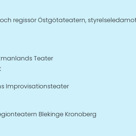
och regissör Östgötateatern, styrelseledamot
stmanlands Teater
t
ms Improvisationsteater
egionteatern Blekinge Kronoberg