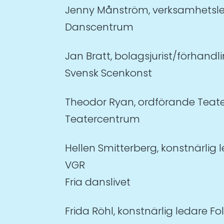
Jenny Månström, verksamhetsl
Danscentrum
Jan Bratt, bolagsjurist/förhan
Svensk Scenkonst
Theodor Ryan, ordförande Teat
Teatercentrum
Hellen Smitterberg, konstnärlig
VGR
Fria danslivet
Frida Röhl, konstnärlig ledare F