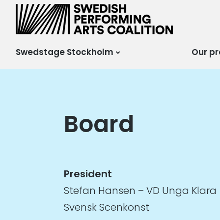
Scensverige
Mötesplats för svensk
och internationell
scenkonst
Swedstage Stockholm
Our pr
Board
President
Stefan Hansen – VD Unga Klara
Svensk Scenkonst