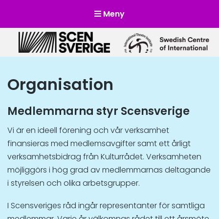
Meny
Scensverige
Mötesplats för svensk och internationell scenkonst
Organisation
Medlemmarna styr Scensverige
Vi är en ideell förening och vår verksamhet
finansieras med medlemsavgifter samt ett årligt
verksamhetsbidrag från Kulturrådet. Verksamheten
möjliggörs i hög grad av medlemmarnas deltagande
i styrelsen och olika arbetsgrupper.
I Scensveriges råd ingår representanter för samtliga
medlemmar. Varje år välkomnas rådet till ett årsmöte