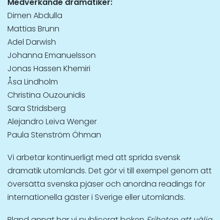
Medverkande dramatiker:
Dimen Abdulla
Mattias Brunn
Adel Darwish
Johanna Emanuelsson
Jonas Hassen Khemiri
Åsa Lindholm
Christina Ouzounidis
Sara Stridsberg
Alejandro Leiva Wenger
Paula Stenström Öhman
Vi arbetar kontinuerligt med att sprida svensk
dramatik utomlands. Det gör vi till exempel genom att
översätta svenska pjäser och anordna readings för
internationella gäster i Sverige eller utomlands.
Bland annat har vi publicerat boken
Friheten att välja