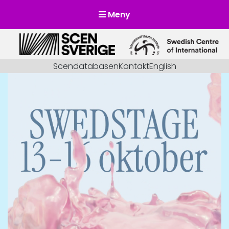
Meny
Scensverige
Mötesplats för svensk och internationell scenkonst
Scendatabasen
Kontakt
English