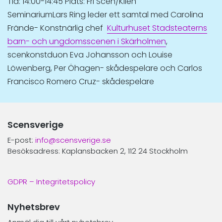
Tid: 14:00-14:45 Plats: Fri Scen/Kilen
SeminariumLars Ring leder ett samtal med Carolina
Frände- Konstnärlig chef
Kulturhuset Stadsteaterns
barn- och ungdomsscenen i Skärholmen
,
scenkonstduon Eva Johansson och Louise
Löwenberg, Per Öhagen- skådespelare och Carlos
Francisco Romero Cruz- skådespelare
Scensverige
E-post:
info@scensverige.se
Besöksadress: Kaplansbacken 2, 112 24 Stockholm
GDPR – Integritetspolicy
Nyhetsbrev