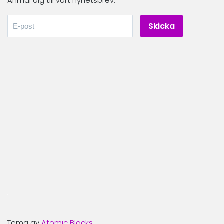
Anmäl dig till vårt nyhetsbrev.
Tema av
Atomic Blocks
.