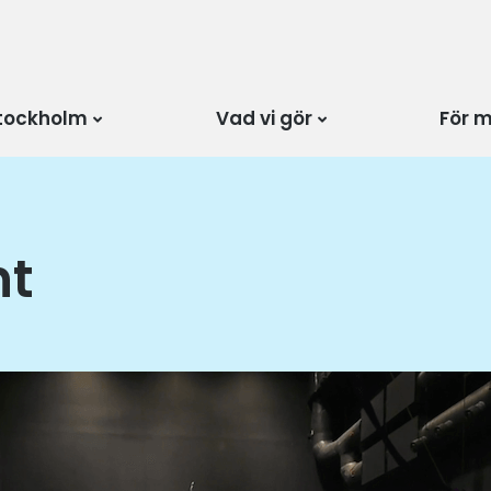
tockholm
Vad vi gör
För 
nt