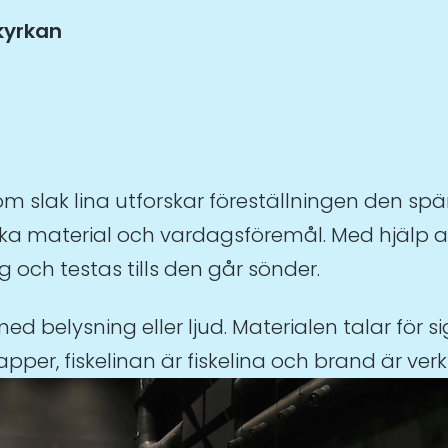
yrkan
nom slak lina utforskar föreställningen den s
 olika material och vardagsföremål. Med hjälp
 och testas tills den går sönder.
ed belysning eller ljud. Materialen talar för si
apper, fiskelinan är fiskelina och brand är verk