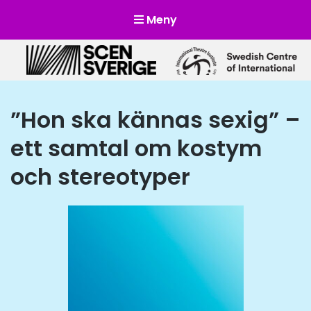
Meny
Scensverige
Mötesplats för svensk och internationell scenkonst
”Hon ska kännas sexig” –
ett samtal om kostym
och stereotyper