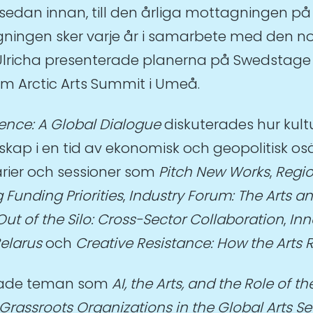
edan innan, till den årliga mottagningen på
gningen sker varje år i samarbete med den no
Ulricha presenterade planerna på Swedstage i
om Arctic Arts Summit i Umeå.
ience: A Global Dialogue
diskuterades hur kult
rskap i en tid av ekonomisk och geopolitisk 
ier och sessioner som
Pitch New Works
,
Regio
 Funding Priorities
,
Industry Forum: The Arts a
ut of the Silo: Cross-Sector Collaboration
,
Inn
elarus
och
Creative Resistance: How the Arts 
lade teman som
AI, the Arts, and the Role of the
Grassroots Organizations in the Global Arts Se