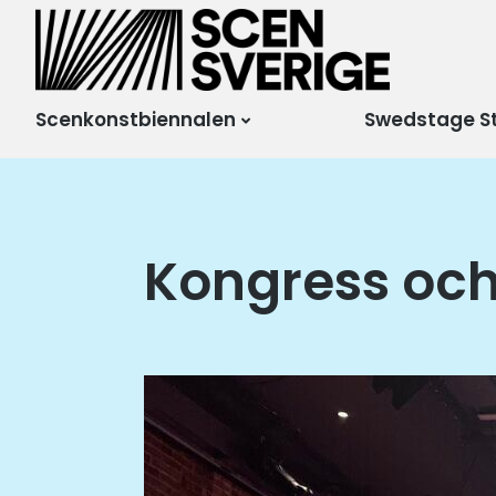
Scensverige
Mötesplats för svensk
och internationell
scenkonst
Scenkonstbiennalen
Swedstage S
Kongress och