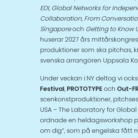
EDI
,
Global Networks for Indepen
Collaboration
,
From Conversation
Singapore
och
Getting to Know 
huserar 2027 års mittårskongres
produktioner som ska pitchas, k
svenska arrangören Uppsala Ko
Under veckan i NY deltog vi ock
Festival
,
PROTOTYPE
och
Out-F
scenkonstproduktioner, pitchses
USA – The Laboratory for Global
ordnade en heldagsworkshop på te
om dig”, som på engelska fått n