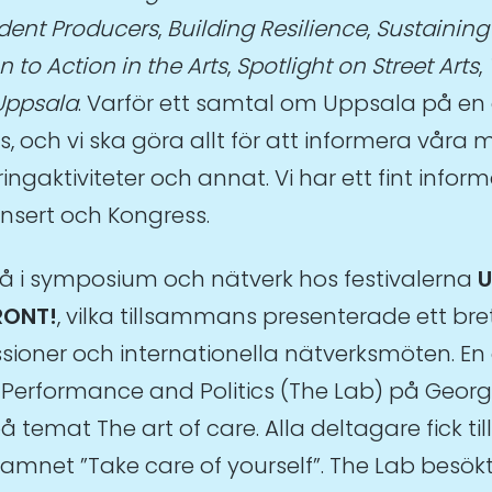
dent Producers
,
Building Resilience
,
Sustaining
 to Action in the Arts
,
Spotlight on Street Arts
,
Uppsala
. Varför ett samtal om Uppsala på en
s, och vi ska göra allt för att informera vår
ringaktiviteter och annat. Vi har ett fint in
nsert och Kongress.
så i symposium och nätverk hos festivalerna
U
RONT!
, vilka tillsammans presenterade ett br
sioner och internationella nätverksmöten. En 
 Performance and Politics (The Lab) på Georg
mat The art of care. Alla deltagare fick till
amnet ”Take care of yourself”. The Lab besök