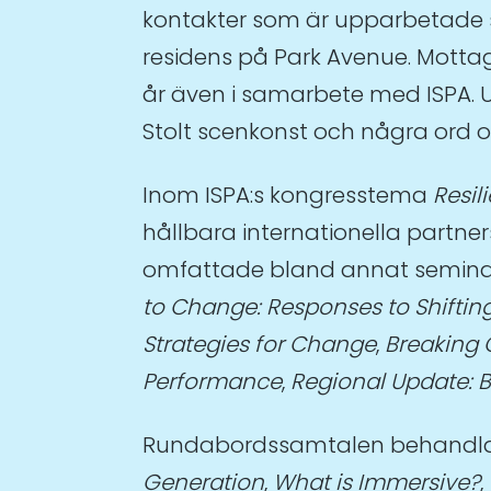
kontakter som är upparbetade s
residens på Park Avenue. Motta
år även i samarbete med ISPA. 
Stolt scenkonst och några ord 
Inom ISPA:s kongresstema
Resil
hållbara internationella partne
omfattade bland annat seminar
to Change: Responses to Shifting
Strategies for Change
,
Breaking O
Performance
,
Regional Update: B
Rundabordssamtalen behand
Generation
,
What is Immersive?
,