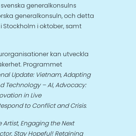
 svenska generalkonsulns
rska generalkonsuln, och detta
 Stockholm i oktober, samt
urorganisationer kan utveckla
osäkerhet. Programmet
nal Update: Vietnam
,
Adapting
nd Technology – AI
,
Advocacy:
ovation in Live
Respond to Conflict and Crisis
.
 Artist
,
Engaging the Next
ctor
,
Stay Hopeful! Retaining