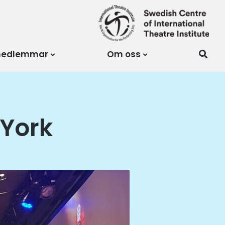
medlemmar
Om oss
York