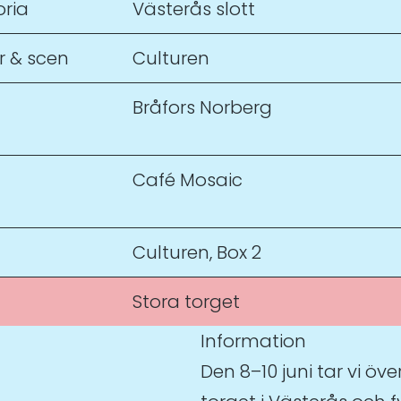
oria
Västerås slott
ar & scen
Culturen
Bråfors Norberg
Café Mosaic
Culturen, Box 2
Stora torget
Information
Den 8–10 juni tar vi öve