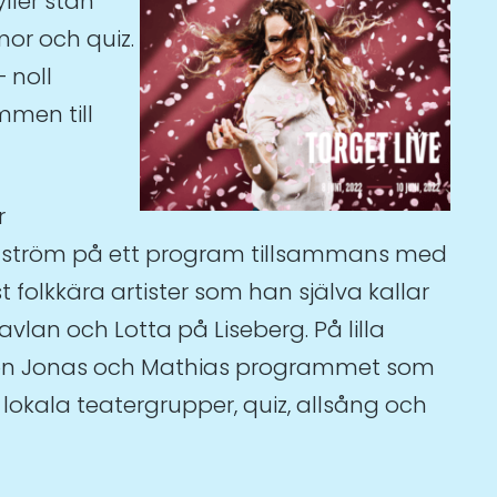
yller stan
or och quiz.
– noll
mmen till
r
julström på ett program tillsammans med
 folkkära artister som han själva kallar
vlan och Lotta på Liseberg. På lilla
on Jonas och Mathias programmet som
lokala teatergrupper, quiz, allsång och