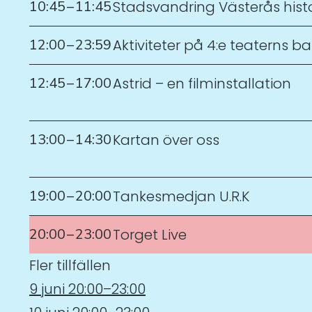
10:45
–
11:45
Stadsvandring Västerås hist
12:00
–
23:59
Aktiviteter på 4:e teaterns b
12:45
–
17:00
Astrid – en filminstallation
13:00
–
14:30
Kartan över oss
19:00
–
20:00
Tankesmedjan U.R.K
20:00
–
23:00
Torget Live
Fler tillfällen
9 juni 20:00–23:00