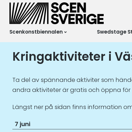
Scensverige
Mötesplats för svensk
och internationell
scenkonst
Scenkonstbiennalen
Swedstage S
Kringaktiviteter i V
Ta del av spännande aktiviter som händer
andra aktiviteter är gratis och öppna för 
Längst ner på sidan finns information o
7 juni