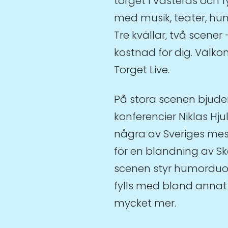
torget i Västerås och f
med musik, teater, hum
Tre kvällar, två scener 
kostnad för dig. Välko
Torget Live.
På stora scenen bjude
konferencier Niklas H
några av Sveriges mest
för en blandning av Ska
scenen styr humordu
fylls med bland annat 
mycket mer.