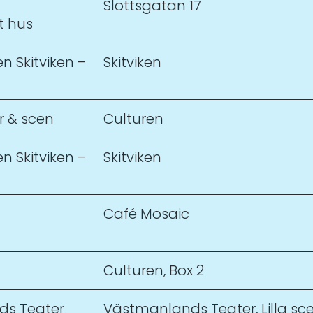
Slottsgatan 17
t hus
en Skitviken –
Skitviken
ar & scen
Culturen
en Skitviken –
Skitviken
Café Mosaic
Culturen, Box 2
ds Teater
Västmanlands Teater, Lilla sc