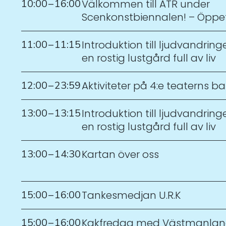
10:00
–
16:00
Välkommen till ATR under
Scenkonstbiennalen! – Öppe
11:00
–
11:15
Introduktion till ljudvandring
en rostig lustgård full av liv
12:00
–
23:59
Aktiviteter på 4:e teaterns b
13:00
–
13:15
Introduktion till ljudvandring
en rostig lustgård full av liv
13:00
–
14:30
Kartan över oss
15:00
–
16:00
Tankesmedjan U.R.K
15:00
–
16:00
Kakfredag med Västmanlan