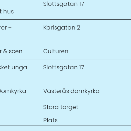
Slottsgatan 17
t hus
er –
Karlsgatan 2
ar & scen
Culturen
cket unga
Slottsgatan 17
 Domkyrka
Västerås domkyrka
Stora torget
Plats