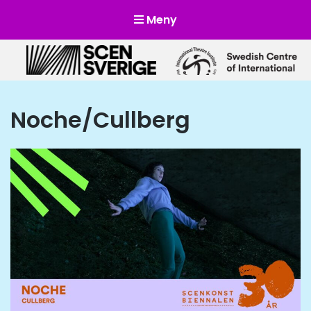
Meny
Scensverige
Mötesplats för svensk och internationell scenkonst
Noche/Cullberg