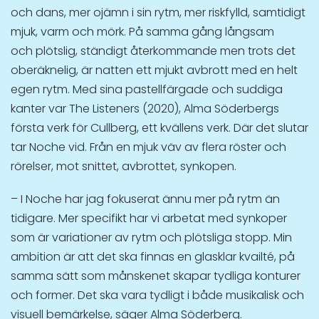
och dans, mer ojämn i sin rytm, mer riskfylld, samtidigt
mjuk, varm och mörk. På samma gång långsam
och plötslig, ständigt återkommande men trots det
oberäknelig, är natten ett mjukt avbrott med en helt
egen rytm. Med sina pastellfärgade och suddiga
kanter var The Listeners (2020), Alma Söderbergs
första verk för Cullberg, ett kvällens verk. Där det slutar
tar Noche vid. Från en mjuk väv av flera röster och
rörelser, mot snittet, avbrottet, synkopen.
– I Noche har jag fokuserat ännu mer på rytm än
tidigare. Mer specifikt har vi arbetat med synkoper
som är variationer av rytm och plötsliga stopp. Min
ambition är att det ska finnas en glasklar kvailté, på
samma sätt som månskenet skapar tydliga konturer
och former. Det ska vara tydligt i både musikalisk och
visuell bemärkelse, säger Alma Söderberg.