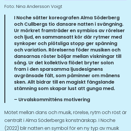
Foto: Nina Andersson Voigt
I Noche sätter koreografen Alma Söderberg
och Cullbergs tio dansare natten i svängning.
Ur mörkret framträder en symbios av rörelser
och ljud, en sammansatt kör där rytmer med
synkoper och plötsliga stopp ger spänning
och variation. Rörelserna föder musiken och
dansarnas röster böljar mellan viskningar till
sång. Ur det kollektiva flödet bryter solon
fram i den sparsamma ljusdesignens
avgränsade fält, som påminner om månens
sken. Allt bidrar till en magiskt fängslande
stämning som skapar lust att gunga med.
– Urvalskommitténs motivering
Mötet mellan dans och musik, rörelse, rytm och röst är
centralt i Alma Söderbergs konstnärskap. I Noche
(2022) blir natten en symbol för en ny typ av musik