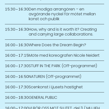
Den modiga arrangören – en
15:30
–
16:30
avgörande nyckel för mötet mellan
konst och publik
How, why and is it worth it? Creating
15:30
–
16:30
and carrying large collaborations.
Where Does the Dream Begin?
16:00
–
16:30
Möte med koreografen Nicole Neidert
16:00
–
17:15
STUFF IN THE PARK (Off-programmet)
16:00
–
17:30
NATUREN (Off-programmet)
16:00
–
16:50
Scenkonst i Ljusets hastighet
16:00
–
17:30
GENERAL PUBLIC
16:00
–
18:30
VI RÖR OSS MOT SLUTET, del 3 / MIJJIEH
16:00
–
17:00