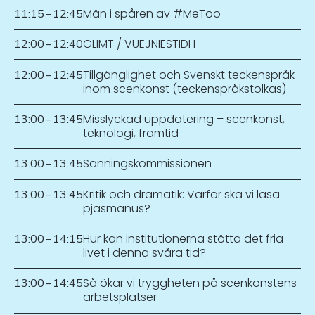
Män i spåren av #MeToo
11:15
–
12:45
GLIMT / VUEJNIESTIDH
12:00
–
12:40
Tillgänglighet och Svenskt teckenspråk
12:00
–
12:45
inom scenkonst (teckenspråkstolkas)
Misslyckad uppdatering – scenkonst,
13:00
–
13:45
teknologi, framtid
Sanningskommissionen
13:00
–
13:45
Kritik och dramatik: Varför ska vi läsa
13:00
–
13:45
pjäsmanus?
Hur kan institutionerna stötta det fria
13:00
–
14:15
livet i denna svåra tid?
Så ökar vi tryggheten på scenkonstens
13:00
–
14:45
arbetsplatser