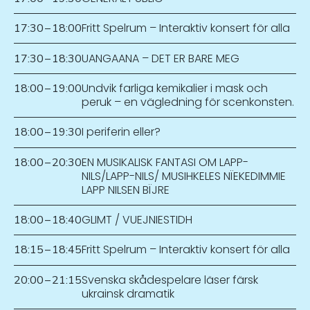
Fritt Spelrum – Interaktiv konsert för alla
17:30
–
18:00
UANGAANA – DET ER BARE MEG
17:30
–
18:30
Undvik farliga kemikalier i mask och
18:00
–
19:00
peruk – en vägledning för scenkonsten.
I periferin eller?
18:00
–
19:30
EN MUSIKALISK FANTASI OM LAPP-
18:00
–
20:30
NILS/LAPP-NILS/ MUSIHKELES NÏEKEDIMMIE
LAPP NILSEN BÏJRE
GLIMT / VUEJNIESTIDH
18:00
–
18:40
Fritt Spelrum – Interaktiv konsert för alla
18:15
–
18:45
Svenska skådespelare läser färsk
20:00
–
21:15
ukrainsk dramatik