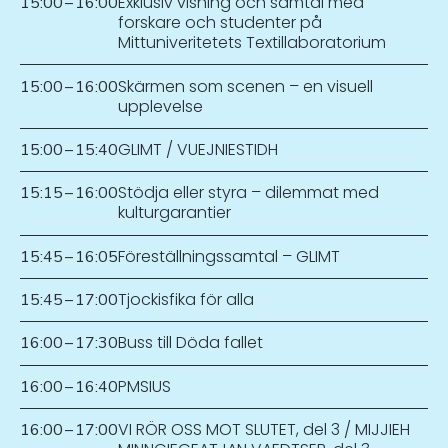
Exklusiv visning och samtal med
15:00
–
16:00
forskare och studenter på
Mittuniveritetets Textillaboratorium
Skärmen som scenen – en visuell
15:00
–
16:00
upplevelse
GLIMT / VUEJNIESTIDH
15:00
–
15:40
Stödja eller styra – dilemmat med
15:15
–
16:00
kulturgarantier
Föreställningssamtal – GLIMT
15:45
–
16:05
Tjockisfika för alla
15:45
–
17:00
Buss till Döda fallet
16:00
–
17:30
PMSIUS
16:00
–
16:40
VI RÖR OSS MOT SLUTET, del 3 / MIJJIEH
16:00
–
17:00