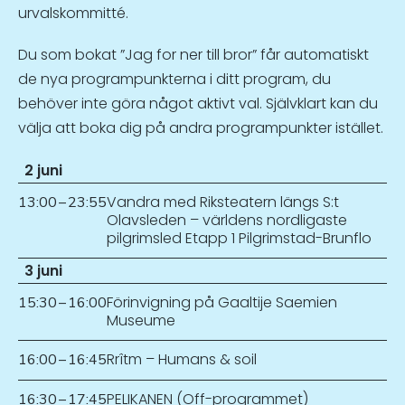
urvalskommitté.
Du som bokat ”Jag for ner till bror” får automatiskt
de nya programpunkterna i ditt program, du
behöver inte göra något aktivt val. Självklart kan du
välja att boka dig på andra programpunkter istället.
2 juni
Vandra med Riksteatern längs S:t
13:00
–
23:55
Olavsleden – världens nordligaste
pilgrimsled Etapp 1 Pilgrimstad-Brunflo
3 juni
Förinvigning på Gaaltije Saemien
15:30
–
16:00
Museume
Rrîtm – Humans & soil
16:00
–
16:45
PELIKANEN (Off-programmet)
16:30
–
17:45