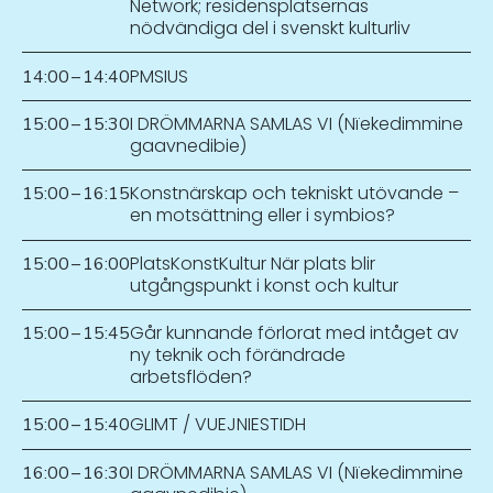
Network; residensplatsernas
nödvändiga del i svenskt kulturliv
PMSIUS
14:00
–
14:40
I DRÖMMARNA SAMLAS VI (Nïekedimmine
15:00
–
15:30
gaavnedibie)
Konstnärskap och tekniskt utövande –
15:00
–
16:15
en motsättning eller i symbios?
PlatsKonstKultur När plats blir
15:00
–
16:00
utgångspunkt i konst och kultur
Går kunnande förlorat med intåget av
15:00
–
15:45
ny teknik och förändrade
arbetsflöden?
GLIMT / VUEJNIESTIDH
15:00
–
15:40
I DRÖMMARNA SAMLAS VI (Nïekedimmine
16:00
–
16:30