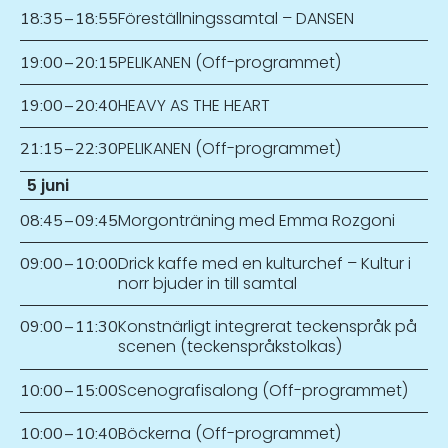
Föreställningssamtal – DANSEN
18:35
–
18:55
PELIKANEN (Off-programmet)
19:00
–
20:15
HEAVY AS THE HEART
19:00
–
20:40
PELIKANEN (Off-programmet)
21:15
–
22:30
5 juni
Morgonträning med Emma Rozgoni
08:45
–
09:45
Drick kaffe med en kulturchef – Kultur i
09:00
–
10:00
norr bjuder in till samtal
Konstnärligt integrerat teckenspråk på
09:00
–
11:30
scenen (teckenspråkstolkas)
Scenografisalong (Off-programmet)
10:00
–
15:00
Böckerna (Off-programmet)
10:00
–
10:40