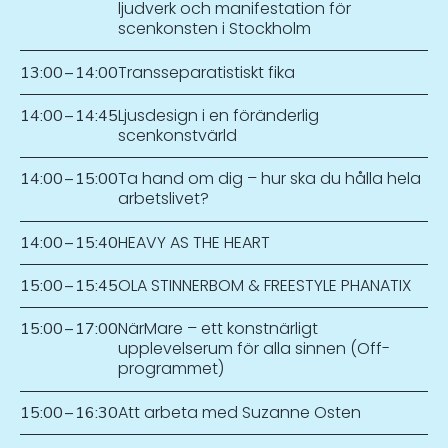
ljudverk och manifestation för
scenkonsten i Stockholm
Transseparatistiskt fika
13:00
–
14:00
Ljusdesign i en föränderlig
14:00
–
14:45
scenkonstvärld
Ta hand om dig – hur ska du hålla hela
14:00
–
15:00
arbetslivet?
HEAVY AS THE HEART
14:00
–
15:40
OLA STINNERBOM & FREESTYLE PHANATIX
15:00
–
15:45
NärMare – ett konstnärligt
15:00
–
17:00
upplevelserum för alla sinnen (Off-
programmet)
Att arbeta med Suzanne Osten
15:00
–
16:30