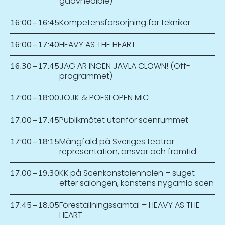
gaavnedibie)
Kompetensförsörjning för tekniker
16:00
–
16:45
HEAVY AS THE HEART
16:00
–
17:40
JAG ÄR INGEN JÄVLA CLOWN! (Off-
16:30
–
17:45
programmet)
JOJK & POESI OPEN MIC
17:00
–
18:00
Publikmötet utanför scenrummet
17:00
–
17:45
Mångfald på Sveriges teatrar –
17:00
–
18:15
representation, ansvar och framtid
KK på Scenkonstbiennalen – suget
17:00
–
19:30
efter salongen, konstens nygamla scen
Föreställningssamtal – HEAVY AS THE
17:45
–
18:05
HEART