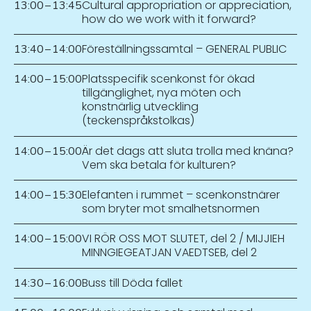
Cultural appropriation or appreciation,
13:00
–
13:45
how do we work with it forward?
Föreställningssamtal – GENERAL PUBLIC
13:40
–
14:00
Platsspecifik scenkonst för ökad
14:00
–
15:00
tillgänglighet, nya möten och
konstnärlig utveckling
(teckenspråkstolkas)
Är det dags att sluta trolla med knäna?
14:00
–
15:00
Vem ska betala för kulturen?
Elefanten i rummet – scenkonstnärer
14:00
–
15:30
som bryter mot smalhetsnormen
VI RÖR OSS MOT SLUTET, del 2 / MIJJIEH
14:00
–
15:00
MINNGIEGEATJAN VAEDTSEB, del 2
Buss till Döda fallet
14:30
–
16:00