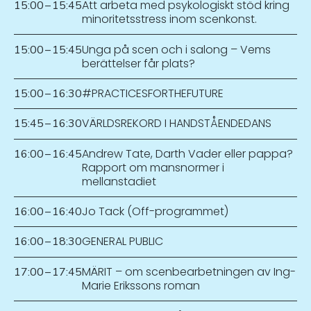
Att arbeta med psykologiskt stöd kring
15:00
–
15:45
minoritetsstress inom scenkonst.
Unga på scen och i salong – Vems
15:00
–
15:45
berättelser får plats?
#PRACTICESFORTHEFUTURE
15:00
–
16:30
VÄRLDSREKORD I HANDSTÅENDEDANS
15:45
–
16:30
Andrew Tate, Darth Vader eller pappa?
16:00
–
16:45
Rapport om mansnormer i
mellanstadiet
Jo Tack (Off-programmet)
16:00
–
16:40
GENERAL PUBLIC
16:00
–
18:30
MÄRIT – om scenbearbetningen av Ing-
17:00
–
17:45
Marie Erikssons roman