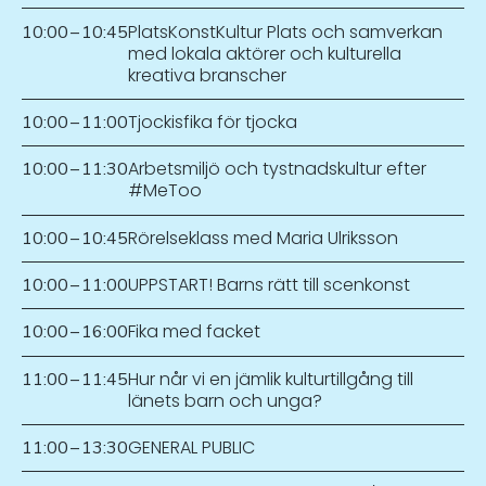
PlatsKonstKultur Plats och samverkan
10:00
–
10:45
med lokala aktörer och kulturella
kreativa branscher
Tjockisfika för tjocka
10:00
–
11:00
Arbetsmiljö och tystnadskultur efter
10:00
–
11:30
#MeToo
Rörelseklass med Maria Ulriksson
10:00
–
10:45
UPPSTART! Barns rätt till scenkonst
10:00
–
11:00
Fika med facket
10:00
–
16:00
Hur når vi en jämlik kulturtillgång till
11:00
–
11:45
länets barn och unga?
GENERAL PUBLIC
11:00
–
13:30