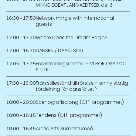
MINNGIEGEATJAN VAEDTSEB, del 3
Network mingle with international
16:30
–
17:50
guests
Where Does the Dream Begin?
17:00
–
17:30
DANSEN / DAANTSOD
17:00
–
18:30
Föreställningssamtal – VI RÖR OSS MOT
17:05
–
17:25
SLUTET
Från stillestånd till rörelse – en ny statlig
17:30
–
19:00
fördelning för dansfältet?
Scenografisalong (Off-programmet)
18:00
–
20:00
Tendens (Off-programmet)
18:00
–
18:15
Arctic Arts Summit Umeå
18:00
–
18:45