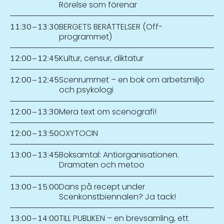
Rörelse som förenar
BERGETS BERÄTTELSER (Off-
11:30
–
13:30
programmet)
Kultur, censur, diktatur
12:00
–
12:45
Scenrummet – en bok om arbetsmiljö
12:00
–
12:45
och psykologi
Mera text om scenografi!
12:00
–
13:30
OXYTOCIN
12:00
–
13:50
Boksamtal: Antiorganisationen.
13:00
–
13:45
Dramaten och metoo
Dans på recept under
13:00
–
15:00
Scenkonstbiennalen? Ja tack!
TILL PUBLIKEN – en brevsamling, ett
13:00
–
14:00