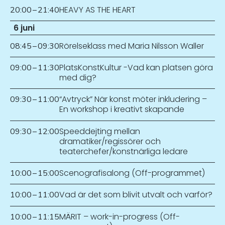
HEAVY AS THE HEART
20:00
–
21:40
6 juni
Rörelseklass med Maria Nilsson Waller
08:45
–
09:30
PlatsKonstKultur -Vad kan platsen göra
09:00
–
11:30
med dig?
“Avtryck” När konst möter inkludering –
09:30
–
11:00
En workshop i kreativt skapande
Speeddejting mellan
09:30
–
12:00
dramatiker/regissörer och
teaterchefer/konstnärliga ledare
Scenografisalong (Off-programmet)
10:00
–
15:00
Vad är det som blivit utvalt och varför?
10:00
–
11:00
MÄRIT – work-in-progress (Off-
10:00
–
11:15