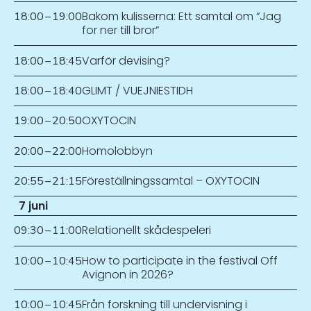
Bakom kulisserna: Ett samtal om “Jag
18:00
–
19:00
for ner till bror”
Varför devising?
18:00
–
18:45
GLIMT / VUEJNIESTIDH
18:00
–
18:40
OXYTOCIN
19:00
–
20:50
Homolobbyn
20:00
–
22:00
Föreställningssamtal – OXYTOCIN
20:55
–
21:15
7 juni
Relationellt skådespeleri
09:30
–
11:00
How to participate in the festival Off
10:00
–
10:45
Avignon in 2026?
Från forskning till undervisning i
10:00
–
10:45