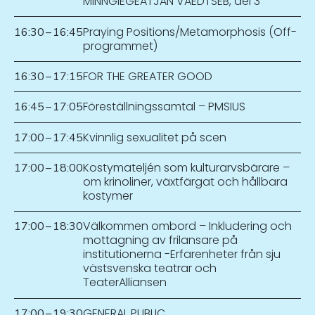
MINNGIEGEATJAN VAEDTSEB, del 3
Praying Positions/Metamorphosis (Off-
16:30
–
16:45
programmet)
FOR THE GREATER GOOD
16:30
–
17:15
Föreställningssamtal – PMSIUS
16:45
–
17:05
Kvinnlig sexualitet på scen
17:00
–
17:45
Kostymateljén som kulturarvsbärare –
17:00
–
18:00
om krinoliner, växtfärgat och hållbara
kostymer
Välkommen ombord – Inkludering och
17:00
–
18:30
mottagning av frilansare på
institutionerna -Erfarenheter från sju
västsvenska teatrar och
TeaterAlliansen
GENERAL PUBLIC
17:00
–
19:30