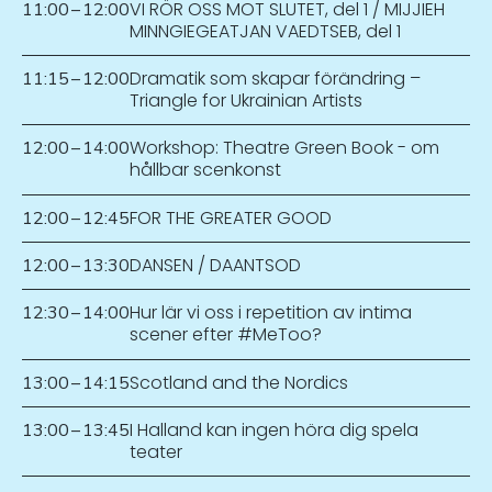
VI RÖR OSS MOT SLUTET, del 1 / MIJJIEH
11:00
–
12:00
MINNGIEGEATJAN VAEDTSEB, del 1
Dramatik som skapar förändring –
11:15
–
12:00
Triangle for Ukrainian Artists
Workshop: Theatre Green Book - om
12:00
–
14:00
hållbar scenkonst
FOR THE GREATER GOOD
12:00
–
12:45
DANSEN / DAANTSOD
12:00
–
13:30
Hur lär vi oss i repetition av intima
12:30
–
14:00
scener efter #MeToo?
Scotland and the Nordics
13:00
–
14:15
I Halland kan ingen höra dig spela
13:00
–
13:45
teater