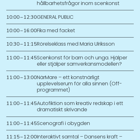
hållbarhetsfrågor inom scenkonst
GENERAL PUBLIC
10:00
–
12:30
Fika med facket
10:00
–
16:00
Rörelseklass med Maria Ulriksson
10:30
–
11:15
Scenkonst för barn och unga. Hjälper
11:00
–
11:45
eller stjälper samverkansmodellen?
NärMare – ett konstnärligt
11:00
–
13:00
upplevelserum för alla sinnen (Off-
programmet)
Autofiktion som kreativ redskap i ett
11:00
–
11:45
dramatiskt skrivande
Scenografi i obygden
11:00
–
11:45
Interaktivt samtal – Dansens kraft –
11:15
–
12:00