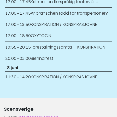
Kritiken i en flerspråkig teatervärld
17:00
–
17:45
Är branschen rädd för transpersoner?
17:00
–
17:45
KONSPIRATION / KONSPIRASJOVNE
17:00
–
19:50
OXYTOCIN
17:00
–
18:50
Föreställningssamtal – KONSPIRATION
19:55
–
20:15
Biennalfest
20:00
–
03:00
8 juni
KONSPIRATION / KONSPIRASJOVNE
11:30
–
14:20
Scensverige