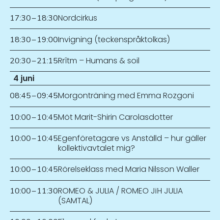
Nordcirkus
17:30
–
18:30
Invigning (teckenspråktolkas)
18:30
–
19:00
Rrîtm – Humans & soil
20:30
–
21:15
4 juni
Morgonträning med Emma Rozgoni
08:45
–
09:45
Möt Marit-Shirin Carolasdotter
10:00
–
10:45
Egenföretagare vs Anställd – hur gäller
10:00
–
10:45
kollektivavtalet mig?
Rörelseklass med Maria Nilsson Waller
10:00
–
10:45
ROMEO & JULIA / ROMEO JïH JULIA
10:00
–
11:30
(SAMTAL)