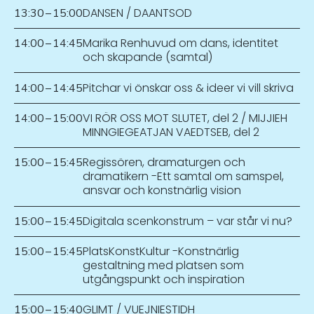
DANSEN / DAANTSOD
13:30
–
15:00
Marika Renhuvud om dans, identitet
14:00
–
14:45
och skapande (samtal)
Pitchar vi önskar oss & ideer vi vill skriva
14:00
–
14:45
VI RÖR OSS MOT SLUTET, del 2 / MIJJIEH
14:00
–
15:00
MINNGIEGEATJAN VAEDTSEB, del 2
Regissören, dramaturgen och
15:00
–
15:45
dramatikern -Ett samtal om samspel,
ansvar och konstnärlig vision
Digitala scenkonstrum – var står vi nu?
15:00
–
15:45
PlatsKonstKultur -Konstnärlig
15:00
–
15:45
gestaltning med platsen som
utgångspunkt och inspiration
GLIMT / VUEJNIESTIDH
15:00
–
15:40