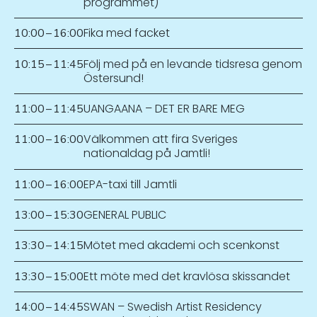
programmet)
Fika med facket
10:00
–
16:00
Följ med på en levande tidsresa genom
10:15
–
11:45
Östersund!
UANGAANA – DET ER BARE MEG
11:00
–
11:45
Välkommen att fira Sveriges
11:00
–
16:00
nationaldag på Jamtli!
EPA-taxi till Jamtli
11:00
–
16:00
GENERAL PUBLIC
13:00
–
15:30
Mötet med akademi och scenkonst
13:30
–
14:15
Ett möte med det kravlösa skissandet
13:30
–
15:00
SWAN – Swedish Artist Residency
14:00
–
14:45