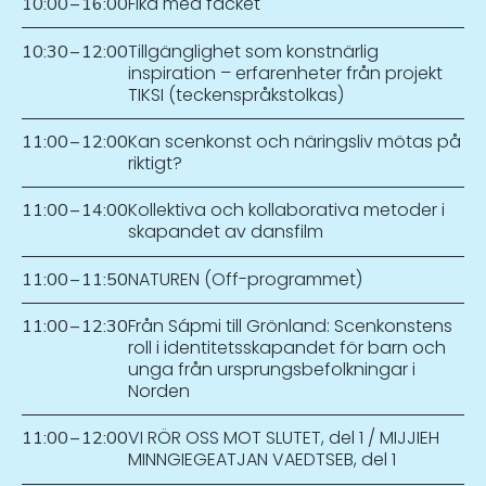
Fika med facket
10:00
–
16:00
Tillgänglighet som konstnärlig
10:30
–
12:00
inspiration – erfarenheter från projekt
TIKSI (teckenspråkstolkas)
Kan scenkonst och näringsliv mötas på
11:00
–
12:00
riktigt?
Kollektiva och kollaborativa metoder i
11:00
–
14:00
skapandet av dansfilm
NATUREN (Off-programmet)
11:00
–
11:50
Från Sápmi till Grönland: Scenkonstens
11:00
–
12:30
roll i identitetsskapandet för barn och
unga från ursprungsbefolkningar i
Norden
VI RÖR OSS MOT SLUTET, del 1 / MIJJIEH
11:00
–
12:00
MINNGIEGEATJAN VAEDTSEB, del 1