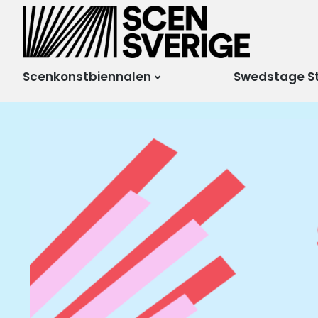
Scensverige
Mötesplats för svensk
och internationell
scenkonst
Scenkonstbiennalen
Swedstage S