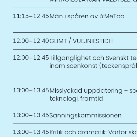
11:15
–
12:45
Män i spåren av #MeToo
12:00
–
12:40
GLIMT / VUEJNIESTIDH
12:00
–
12:45
Tillgänglighet och Svenskt t
inom scenkonst (teckenspråk
13:00
–
13:45
Misslyckad uppdatering – sc
teknologi, framtid
13:00
–
13:45
Sanningskommissionen
13:00
–
13:45
Kritik och dramatik: Varför sk