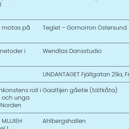
I
v mötas på
Teglet – Gomorron Östersund
metoder i
Wendlas Dansstudio
UNDANTAGET Fjällgatan 29a, F
konstens roll i
Gaaltijen gåetie (tältkåta)
n och unga
i Norden
/ MIJJIEH
Ahlbergshallen
l 1