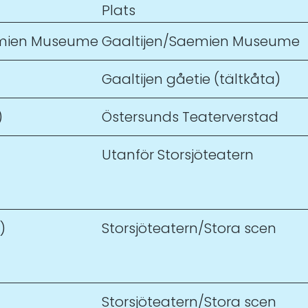
Plats
aemien Museume
Gaaltijen/Saemien Museume
Gaaltijen gåetie (tältkåta)
)
Östersunds Teaterverstad
Utanför Storsjöteatern
)
Storsjöteatern/Stora scen
Storsjöteatern/Stora scen