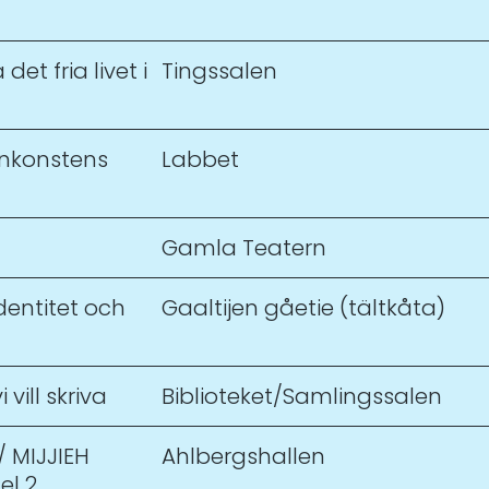
det fria livet i
Tingssalen
enkonstens
Labbet
Gamla Teatern
entitet och
Gaaltijen gåetie (tältkåta)
 vill skriva
Biblioteket/Samlingssalen
/ MIJJIEH
Ahlbergshallen
el 2