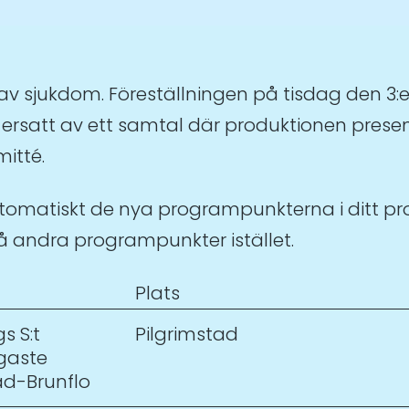
und av sjukdom. Föreställningen på tisdag den 
är ersatt av ett samtal där produktionen pres
itté.
 automatiskt de nya programpunkterna i ditt p
 på andra programpunkter istället.
Plats
s S:t
Pilgrimstad
igaste
tad-Brunflo