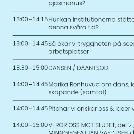
pjäsmanus?
13:00
–
14:15
Hur kan institutionerna stötta 
denna svåra tid?
13:00
–
14:45
Så ökar vi tryggheten på sc
arbetsplatser
13:30
–
15:00
DANSEN / DAANTSOD
14:00
–
14:45
Marika Renhuvud om dans, id
skapande (samtal)
14:00
–
14:45
Pitchar vi önskar oss & ideer vi
14:00
–
15:00
VI RÖR OSS MOT SLUTET, del 2 
MINNGIEGEATJAN VAEDTSEB, d