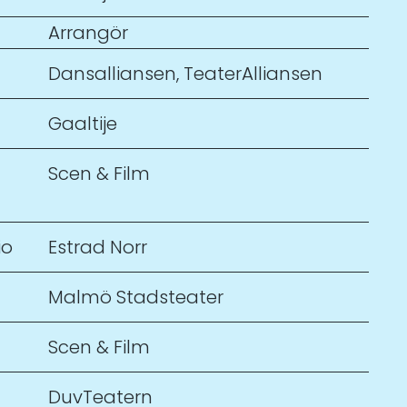
Arrangör
Dansalliansen
,
TeaterAlliansen
Gaaltije
Scen & Film
io
Estrad Norr
Malmö Stadsteater
Scen & Film
DuvTeatern