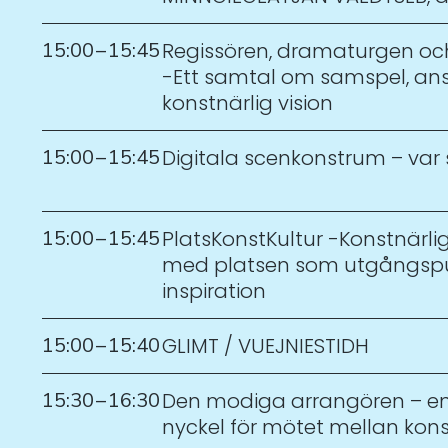
15:00
–
15:45
Regissören, dramaturgen oc
-Ett samtal om samspel, an
konstnärlig vision
15:00
–
15:45
Digitala scenkonstrum – var s
15:00
–
15:45
PlatsKonstKultur -Konstnärli
med platsen som utgångsp
inspiration
15:00
–
15:40
GLIMT / VUEJNIESTIDH
15:30
–
16:30
Den modiga arrangören – e
nyckel för mötet mellan kons