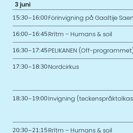
3 juni
15:30
–
16:00
Förinvigning på Gaaltije S
16:00
–
16:45
Rrîtm – Humans & soil
16:30
–
17:45
PELIKANEN (Off-programmet
17:30
–
18:30
Nordcirkus
18:30
–
19:00
Invigning (teckenspråktolkas
20:30
–
21:15
Rrîtm – Humans & soil