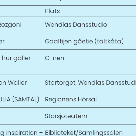
Plats
ozgoni
Wendlas Dansstudio
er
Gaaltijen gåetie (tältkåta)
 hur gäller
C-nen
on Waller
Stortorget, Wendlas Dansstud
ULIA (SAMTAL)
Regionens Hörsal
Storsjöteatern
g inspiration –
Biblioteket/Samlingssalen