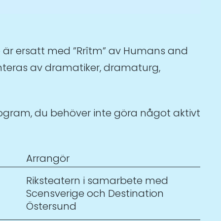
3:e är ersatt med ”Rrîtm” av Humans and
enteras av dramatiker, dramaturg,
rogram, du behöver inte göra något aktivt
Arrangör
Riksteatern i samarbete med
Scensverige och Destination
Östersund