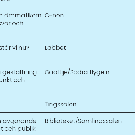
h dramatikern
C-nen
svar och
tår vi nu?
Labbet
g gestaltning
Gaaltije/Södra flygeln
unkt och
Tingssalen
n avgörande
Biblioteket/Samlingssalen
t och publik