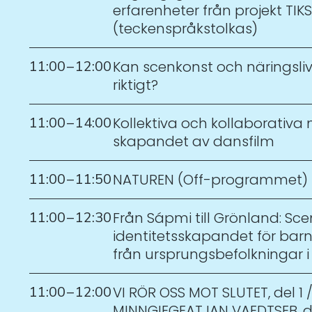
erfarenheter från projekt TIKS
(teckenspråkstolkas)
11:00
–
12:00
Kan scenkonst och näringsli
riktigt?
11:00
–
14:00
Kollektiva och kollaborativa 
skapandet av dansfilm
11:00
–
11:50
NATUREN (Off-programmet)
11:00
–
12:30
Från Sápmi till Grönland: Scen
identitetsskapandet för bar
från ursprungsbefolkningar 
11:00
–
12:00
VI RÖR OSS MOT SLUTET, del 1 
MINNGIEGEATJAN VAEDTSEB, de