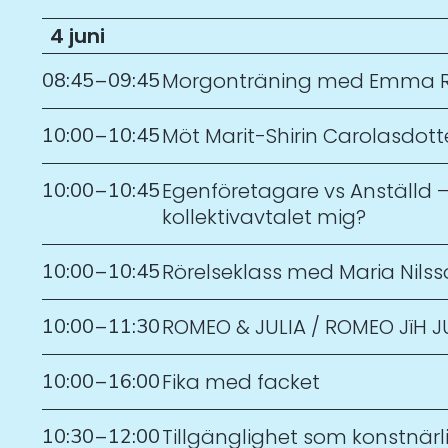
4 juni
08:45
–
09:45
Morgonträning med Emma R
10:00
–
10:45
Möt Marit-Shirin Carolasdott
10:00
–
10:45
Egenföretagare vs Anställd –
kollektivavtalet mig?
10:00
–
10:45
Rörelseklass med Maria Nilss
10:00
–
11:30
ROMEO & JULIA / ROMEO JïH J
10:00
–
16:00
Fika med facket
10:30
–
12:00
Tillgänglighet som konstnärli