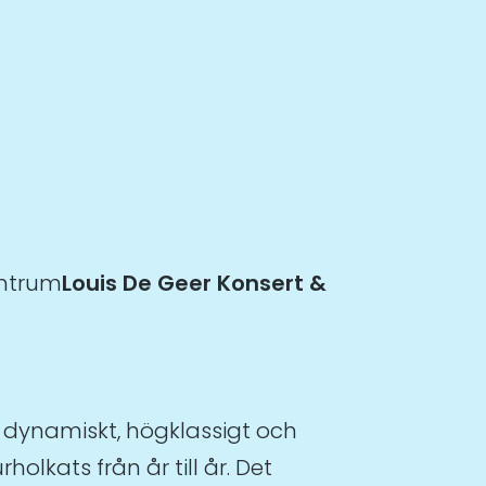
entrum
Louis De Geer Konsert &
ett dynamiskt, högklassigt och
olkats från år till år. Det