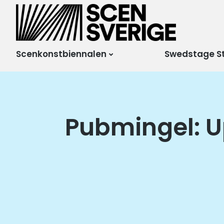
Scensverige
Mötesplats för svensk
och internationell
scenkonst
Scenkonstbiennalen
Swedstage S
Pubmingel: U