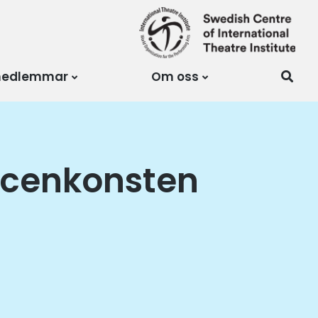
medlemmar
Om oss
 scenkonsten