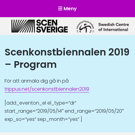
Meny
Scensverige
Mötesplats för svensk och internationell scenkonst
Scenkonstbiennalen 2019
– Program
För att anmäla dig gå in på
trippus.net/scenkonstbiennalen2019
[add_eventon_el el_type=”dr”
start_range=”2019/05/14″ end_range=”2019/05/20″
exp_so=”yes” sep_month=”yes” ]