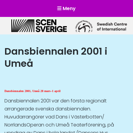
Meny
Scensverige
Mötesplats för svensk och internationell scenkonst
Dansbiennalen 2001 i
Umeå
Dansbiennalen 2001, Umeå 28 mars–1 april
Dansbiennalen 2001 var den första regionalt
arrangerade svenska dansbiennalen.
Huvudarrangörer vad Dans i Västerbotten/
NorrlandsOperan och Umeå Teaterförening, på
uppdrag av Dans i hela landet (Dansens Hus,