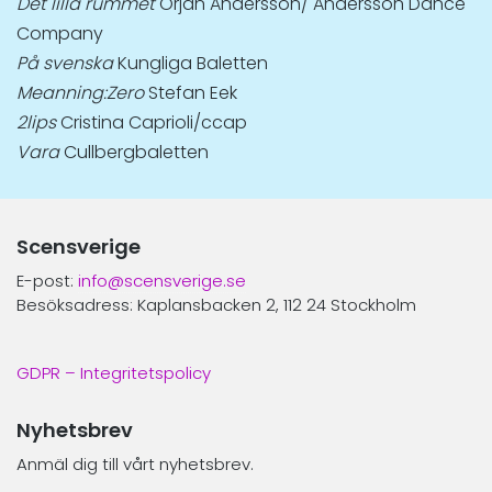
Det lilla rummet
Örjan Andersson/ Andersson Dance
Company
På svenska
Kungliga Baletten
Meanning:Zero
Stefan Eek
2lips
Cristina Caprioli/ccap
Vara
Cullbergbaletten
Scensverige
E-post:
info@scensverige.se
Besöksadress: Kaplansbacken 2, 112 24 Stockholm
GDPR – Integritetspolicy
Nyhetsbrev
Anmäl dig till vårt nyhetsbrev.