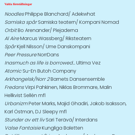
Valda föreställningar
Noodles
Philippe Blanchard/ Adekwhat
Samiska spår
Samiska teatern/ Kompani Nomad
Orbit
Bo Arenander/ Plejaderna
Al Aire
Marcus Wassberg/ Riksteatern
Spår
Kjell Nilsson/ Ume Danskompani
Peer Pressure
NorrDans
Inasmuch as life is borrowed…
Ultima Vez
Atomic
Su-En Butoh Company
Arkhangelsk/Norr 2
Barnets Dansensemble
Fredans
Virpi Pahkinen, Niklas Brommare, Malin
Hellkvist Sellén mfl
Urbanizm
Peter Marks, Majid Ghadiri, Jakob Isaksson,
Karl Östman, DJ Sleepy mfl
Stunder av ett liv
Sari Terävä/ Interdans
Valse Fantaisie
Kungliga Baletten