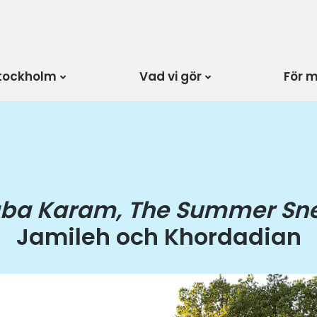
tockholm
Vad vi gör
För 
ba Karam,
The Summer Sn
Jamileh och Khordadian