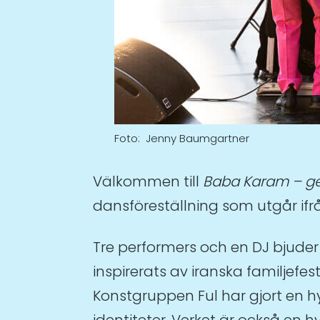
Foto: Jenny Baumgartner
Välkommen till
Baba Karam – g
dansföreställning som utgår i
Tre performers och en DJ bjuder
inspirerats av iranska familjefest
Konstgruppen Ful har gjort en h
identiteter. Verket är också en