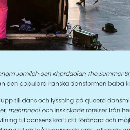
enom Jamileh och Khordadian The Summer Sn
från den populära iranska dansformen baba 
 upp till dans och lyssning på queera dansmi
er,
mehmooni
, och inskickade rörelser från
yllning till dansens kraft att förändra och m
 hyllning till de två tongivande och välkända 