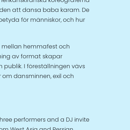
lden att dansa baba karam. De
 betyda för människor, och hur
ig mellan hemmafest och
ning av format skapar
publik. I föreställningen vävs
om dansminnen, exil och
Three performers and a DJ invite
rom West Asia and Persian