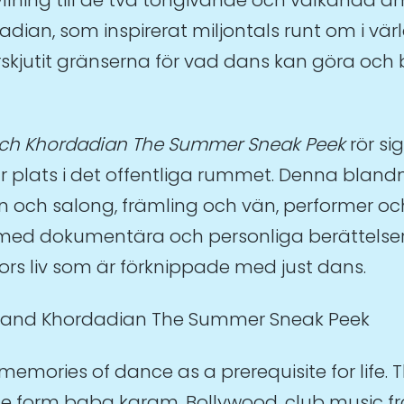
an, som inspirerat miljontals runt om i vär
rskjutit gränserna för vad dans kan göra och
ch Khordadian The Summer Sneak Peek
rör s
 plats i det offentliga rummet. Denna bland
 och salong, främling och vän, performer och 
d dokumentära och personliga berättelser 
rs liv som är förknippade med just dans.
 and Khordadian The Summer Sneak Peek
emories of dance as a prerequisite for life. 
ce form baba karam. Bollywood, club music f