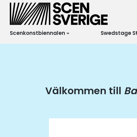
Scensverige
Mötesplats för svensk
och internationell
scenkonst
Scenkonstbiennalen
Swedstage S
Välkommen till
Ba