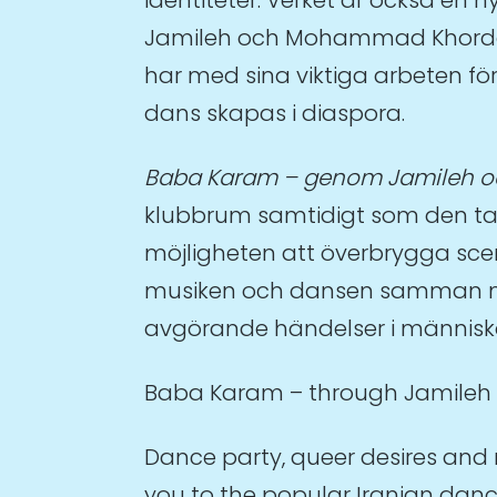
Jamileh och Mohammad Khordadi
har med sina viktiga arbeten fö
dans skapas i diaspora.
Baba Karam – genom Jamileh o
klubbrum samtidigt som den tar
möjligheten att överbrygga scen
musiken och dansen samman me
avgörande händelser i människo
Baba Karam – through Jamileh
Dance party, queer desires and m
you to the popular Iranian dan