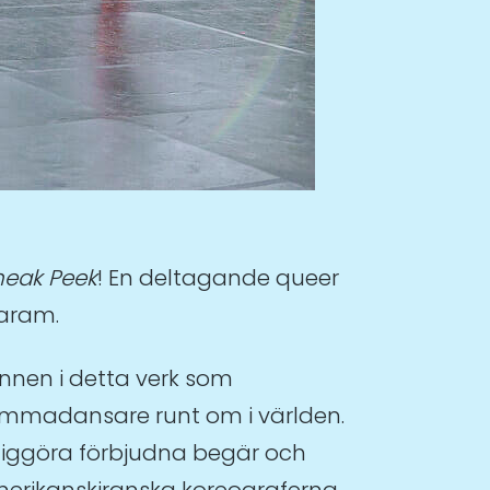
eak Peek
! En deltagande queer
karam.
nnen i detta verk som
 hemmadansare runt om i världen.
öjliggöra förbjudna begär och
amerikanskiranska koreograferna