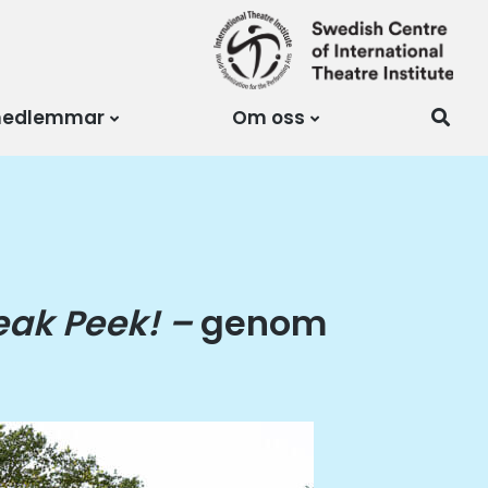
medlemmar
Om oss
eak Peek
! –
genom