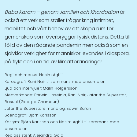
Baba Karam – genom Jamileh och Khordadian
är
också ett verk som ställer frågor kring intimitet,
mobilitet och vårt behov av att skapa rum för
gemenskap som överbryggar fysisk distans. Detta till
följd av den rådande pandemin men också som en
självklar verklighet för människor levandes i diaspora,
på flykt och i en tid av klimatförändringar.
Regi och manus: Nasim Aghili
Koreografi: Rani Nair tillsammans med ensemblen
Ljud och intervjuer: Malin Holgersson
Medverkande: Parwin Hoseinia, Rani Nair, Jafar the Superstar,
Rasuul (George Chamoun)
Jafar the Superstars monolog: Edwin Safari
Scenografi: Björn Karlsson
Kostym: Björn Karlsson och Nasim Aghili tillsammans med
ensemblen
Regiassistent: Alejandra Goic