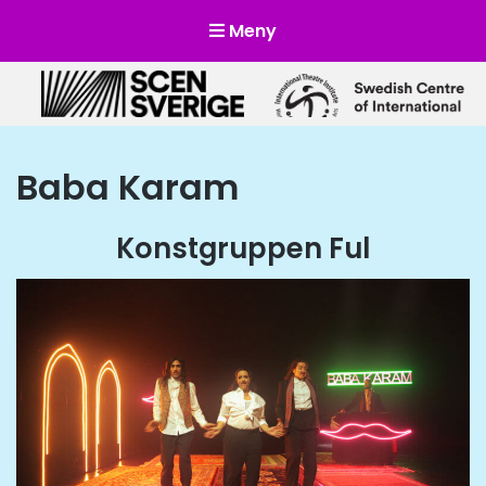
Meny
Scensverige
Mötesplats för svensk och internationell scenkonst
Baba Karam
Konstgruppen Ful