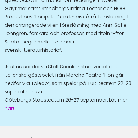
spred också information om readingen ”Golden
Gaytime” samt Strindbergs Intima Teater och HÖG
Produktions ”Förspelet” om lesbisk åtrå. I anslutning till
den arrangerade vi en föresläsning med Ann-Sofie
Lönngren, forskare och professor, med titeln ”Efter
Sapfo: begär mellan kvinnor i
svensk litteraturhistoria”.
Just nu sprider vi i Stolt Scenkonstnätverket det
italienska gästspelet från Marche Teatro ”Hon går
nedför Via Toledo”, som spelar på TUR-teatern 22-23
september och
Göteborgs Stadsteatern 26-27 september. Läs mer
här!