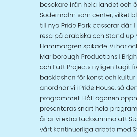
besökare från hela landet och öv
Södermalm som center, vilket bl
till nya Pride Park passerar där. 
resa på arabiska och Stand up Y
Hammargren spikade. Vi har oc
Marlborough Productions i Brig
och Fatt Projects nyligen tagi
backlashen för konst och kultu
anordnar vi i Pride House, så den
programmet. Håll ögonen öppna
presenteras snart hela programm
år är vi extra tacksamma att S
vårt kontinuerliga arbete med S