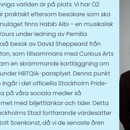
riga världen är på plats. Vi har Ö2
ir praktiskt eftersom besökare som ska
I nuläget finns Habib Albi – en musikalisk
ours under ledning av Pernilla
kså besök av David Sheppeard från
hton, som tillsammans med Curious Arts
t fram en skrämmande kartläggning om
r under HBTQIA-paraplyet. Denna punkt
 ingår i det officiella Stockholm Pride-
 på våra sociala medier så
et med biljettlänkar och tider. Detta
tockholms Stad fortfarande värdesätter
tolt Scenkonst, då vi de senaste åren