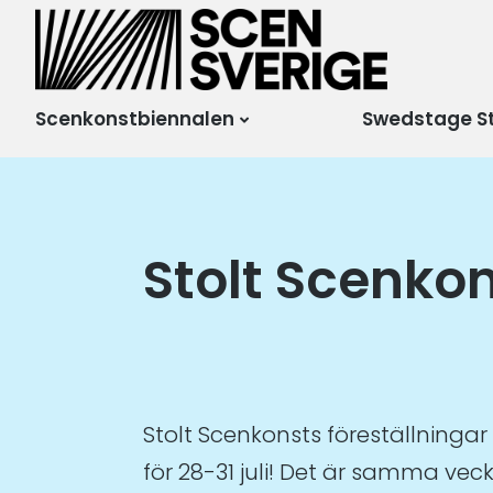
Scensverige
Mötesplats för svensk
och internationell
scenkonst
Scenkonstbiennalen
Swedstage S
Stolt Scenko
Stolt Scenkonsts föreställninga
för 28-31 juli! Det är samma v