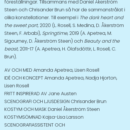
föreställningar. Tillsammans med Daniel Åkerström
Steen och Chrisander Brun så har de sammanstrålat i
olika konstellationer. Till exempel i
The dark heart and
the sweet part
, 2020 (L. Rosell, S. Medina, D. Åkerström
Steen, F. Arbabi),
Springtime
, 2019 (A. Apetrea, M.
Sigourney, D. Åkerström Steen) och
Beauty and the
beast
, 2011-17 (A. Apetrea, H. Ólafsdóttir, L. Rosell, C.
Brun).
AV OCH MED Amanda Apetrea, Lisen Rosell
IDÉ OCH KONCEPT Amanda Apetrea, Nadja Hjorton,
Lisen Rosell
FRITT INSPIRERAD AV Jane Austen
SCENOGRAFI OCH LJUSDESIGN Chrisander Brun
KOSTYM OCH MASK Daniel Åkerström Steen
KOSTYMSÖMNAD Kajsa-Lisa Larsson
SCENOGRAFIASSISTENT OCH