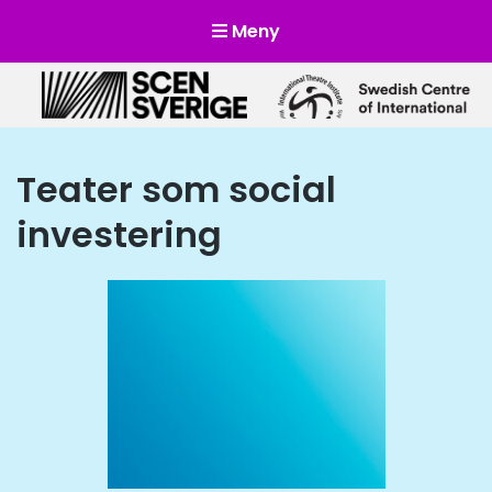
Meny
Scensverige
Mötesplats för svensk och internationell scenkonst
Teater som social
investering