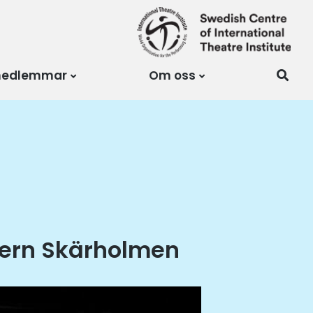
medlemmar
Om oss
tern Skärholmen