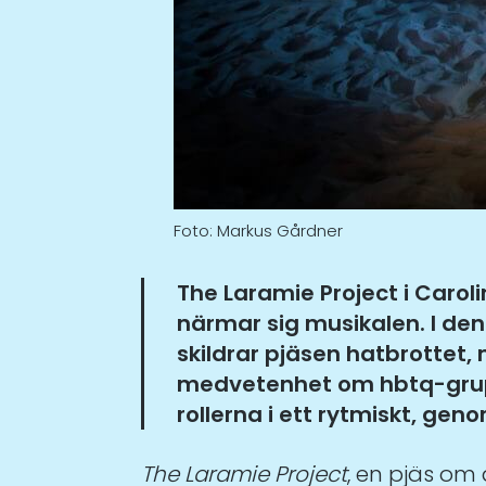
Foto: Markus Gårdner
The Laramie Project i Carol
närmar sig musikalen. I de
skildrar pjäsen hatbrottet
medvetenhet om hbtq-grupp
rollerna i ett rytmiskt, g
The Laramie Project
, en pjäs om