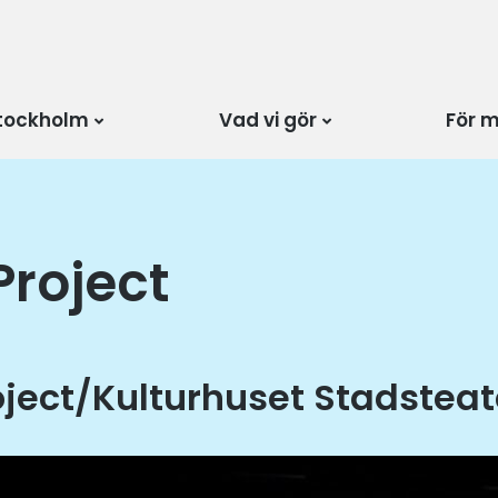
tockholm
Vad vi gör
För 
Project
oject/Kulturhuset Stadstea