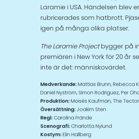
Laramie i USA. Händelsen blev e
rubricerades som hatbrott. Pjä
igen på många olika platser.
The Laramie Project
bygger på in
premiären i New York för 20 år s
inte är det: människovärdet.
Medverkande:
Mattias Brunn, Rebecca Ka
Daniel Nyström, Simon Rodriguez, Per Öh
Produktion:
Moisés Kaufman, The Tectoni
Översättning:
Joakim Sten
Regi:
Carolina Frände
Scenografi:
Charlotta Nylund
Kostym:
Elin Hallberg