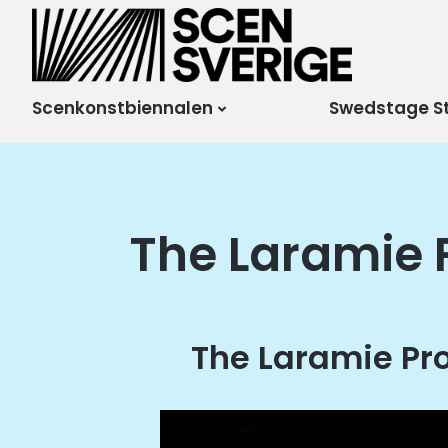
Scensverige
Mötesplats för svensk
och internationell
scenkonst
Scenkonstbiennalen
Swedstage S
The Laramie 
The Laramie Pr