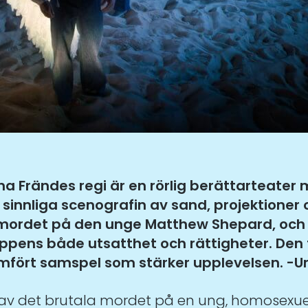
ina Frändes regi är en rörlig berättarteate
n sinnliga scenografin av sand, projektione
, mordet på den unge Matthew Shepard, och
ens både utsatthet och rättigheter. Den 
enomfört samspel som stärker upplevelsen. -
 av det brutala mordet på en ung, homosexuell