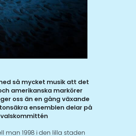
r med så mycket musik att det
r och amerikanska markörer
 ger oss än en gång växande
tonsäkra ensemblen delar på
Urvalskommittén
 man 1998 i den lilla staden