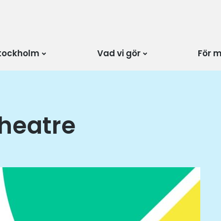
tockholm
Vad vi gör
För 
Theatre