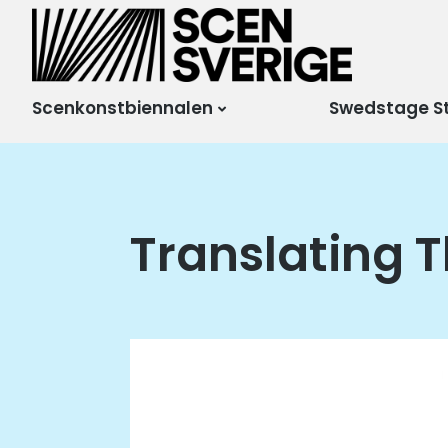
Scensverige
Mötesplats för svensk
och internationell
scenkonst
Scenkonstbiennalen
Swedstage S
Translating 