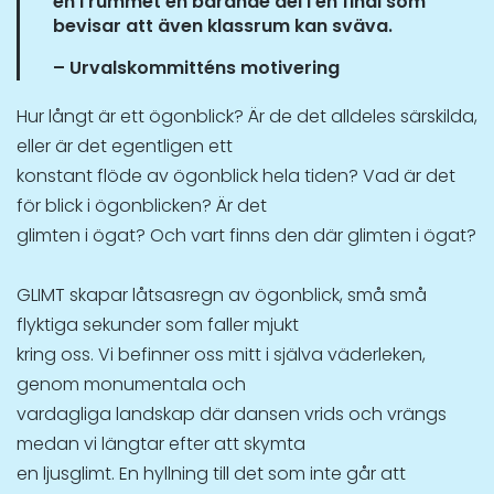
en i rummet en bärande del i en final som
bevisar att även klassrum kan sväva.
– Urvalskommitténs motivering
Hur långt är ett ögonblick? Är de det alldeles särskilda,
eller är det egentligen ett
konstant flöde av ögonblick hela tiden? Vad är det
för blick i ögonblicken? Är det
glimten i ögat? Och vart finns den där glimten i ögat?
GLIMT skapar låtsasregn av ögonblick, små små
flyktiga sekunder som faller mjukt
kring oss. Vi befinner oss mitt i själva väderleken,
genom monumentala och
vardagliga landskap där dansen vrids och vrängs
medan vi längtar efter att skymta
en ljusglimt. En hyllning till det som inte går att