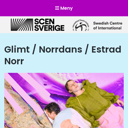
Meny
Scensverige
Mötesplats för svensk och internationell scenkonst
Glimt / Norrdans / Estrad
Norr