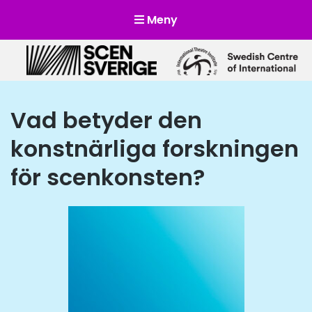
Meny
Scensverige
Mötesplats för svensk och internationell scenkonst
Vad betyder den
konstnärliga forskningen
för scenkonsten?