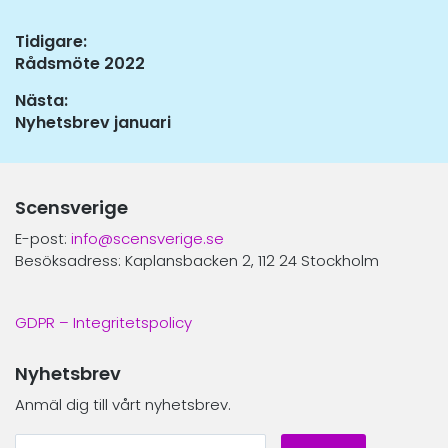
Inläggsnavigering
Tidigare:
Tidigare
Rådsmöte 2022
inlägg:
Nästa:
Nästa
Nyhetsbrev januari
inlägg:
Scensverige
E-post:
info@scensverige.se
Besöksadress: Kaplansbacken 2, 112 24 Stockholm
GDPR – Integritetspolicy
Nyhetsbrev
Anmäl dig till vårt nyhetsbrev.