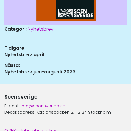
Kategori:
Nyhetsbrev
Inläggsnavigering
Tidigare:
Tidigare
Nyhetsbrev april
inlägg:
Nästa:
Nästa
Nyhetsbrev juni-augusti 2023
inlägg:
Scensverige
E-post:
info@scensverige.se
Besöksadress: Kaplansbacken 2, 112 24 Stockholm
GDPR – Integritetspolicy