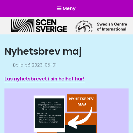
Meny
Scensverige
Mötesplats för svensk och internationell scenkonst
Nyhetsbrev maj
Bella
på
2023-05-01
Läs nyhetsbrevet i sin helhet här!