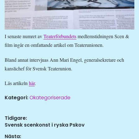
I senaste numret av
Teaterförbundets
medlemstidningen Scen &
film ingår en omfattande artikel om Teaterunionen.
Bland annat intervjuas Ann Mari Engel, generalsekretare och
kanslichef för Svensk Teaterunion.
Läs artikeln
här
.
Kategori:
Okategoriserade
Inläggsnavigering
Tidigare:
Tidigare
Svensk scenkonst i ryska Pskov
inlägg:
Nästa: