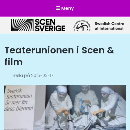
Meny
Scensverige
Mötesplats för svensk och internationell scenkonst
Teaterunionen i Scen &
film
Bella
på
2015-03-17