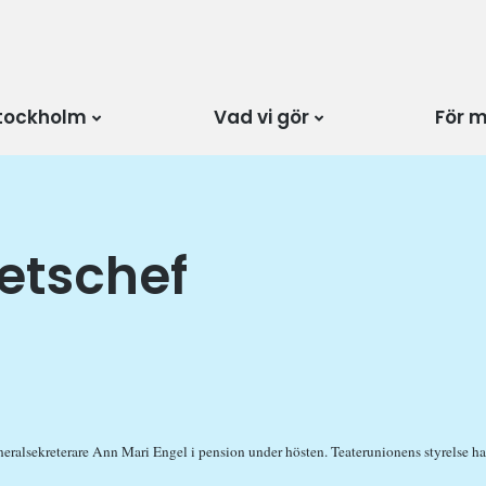
tockholm
Vad vi gör
För 
etschef
eralsekreterare Ann Mari Engel i pension under hösten. Teaterunionens styrelse har 