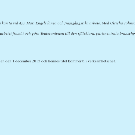
 som kan ta vid Ann Mari Engels långa och framgångsrika arbete. Med Ulricha Johns
a arbetet framåt och göra Teaterunionen till den självklara, partsneutrala bransc
onen den 1 december 2015 och hennes titel kommer bli verksamhetschef.