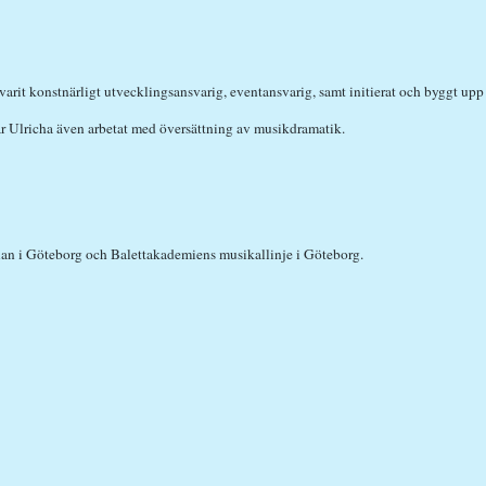
arit konstnärligt utvecklingsansvarig, eventansvarig, samt initierat och byggt upp
ar Ulricha även arbetat med översättning av musikdramatik.
lan i Göteborg och Balettakademiens musikallinje i Göteborg.