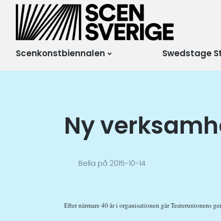
Scensverige
Mötesplats för svensk
och internationell
scenkonst
Scenkonstbiennalen
Swedstage S
Ny verksamh
Bella
på
2015-10-14
Efter närmare 40 år i organisationen går Teaterunionens gen