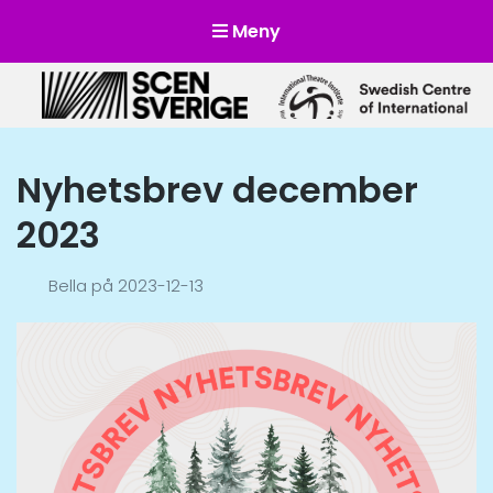
Meny
Scensverige
Mötesplats för svensk och internationell scenkonst
Nyhetsbrev december
2023
Bella
på
2023-12-13