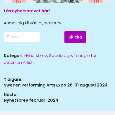
Läs nyhetsbrevet här!
Anmäl dig till vårt nyhetsbrev.
Kategori:
Nyhetsbrev
,
Swedstage
,
Triangle for
Ukrainian Artists
Inläggsnavigering
Tidigare:
Tidigare
Sweden Performing Arts Expo 26-31 augusti 2024
inlägg:
Nästa:
Nästa
Nyhetsbrev februari 2024
inlägg: