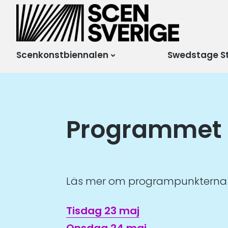
Scensverige
Mötesplats för svensk
och internationell
scenkonst
Scenkonstbiennalen
Swedstage S
Programmet 
Läs mer om programpunkterna u
Tisdag 23 maj