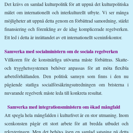
Det krävs en samlad kulturpolitik för att uppnå det kulturpolitiska
målet om internationellt och interkulturellt utbyte. Vi ser många
möjligheter att uppnå detta genom en förbättrad samordning, stärkt
finansiering och förenkling av de idag komplicerade regelverken.
Ett led i detta är inrättandet av ett internationellt sceninfokontor.
Samverka med socialministern om de sociala regelverken
Villkoren för de konstnärliga utövarna måste förbättras. Skatte-
och trygghetssystemen behöver anpassas för att möta flexibla
arbetsförhållanden. Den politisk samsyn som finns i den nu
pågående statliga socialförsäkringsutredningen om bristerna i
nuvarande regelverk måste leda till konkreta resultat.
Samverka med integrationsministern om ökad mångfald
Att spegla hela mångfalden i kulturlivet är en stor utmaning. Inom
scenkonsten pågår ett stort arbete för att bredda utbudet och
rekryteringen. Men det behövs även en samlad satsning på detta