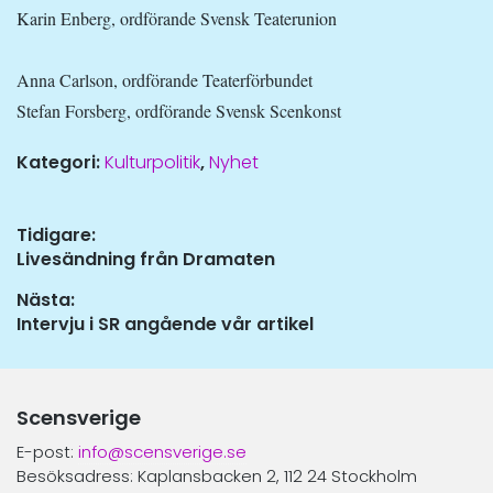
Karin Enberg, ordförande Svensk Teaterunion
Anna Carlson, ordförande Teaterförbundet
Stefan Forsberg, ordförande Svensk Scenkonst
Kategori:
Kulturpolitik
,
Nyhet
Inläggsnavigering
Tidigare:
Tidigare
Livesändning från Dramaten
inlägg:
Nästa:
Nästa
Intervju i SR angående vår artikel
inlägg:
Scensverige
E-post:
info@scensverige.se
Besöksadress: Kaplansbacken 2, 112 24 Stockholm