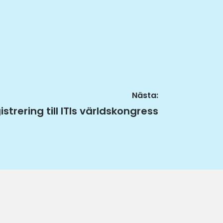
Nästa:
sta
istrering till ITIs världskongress
ägg: