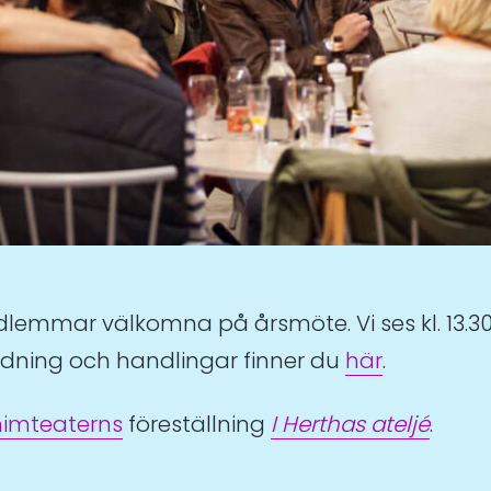
lemmar välkomna på årsmöte. Vi ses kl. 13.30-
rdning och handlingar finner du
här
.
imteaterns
föreställning
I Herthas ateljé
.