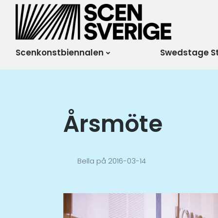
Scensverige
Mötesplats för svensk
och internationell
scenkonst
Scenkonstbiennalen
Swedstage S
Årsmöte
Bella
på
2016-03-14