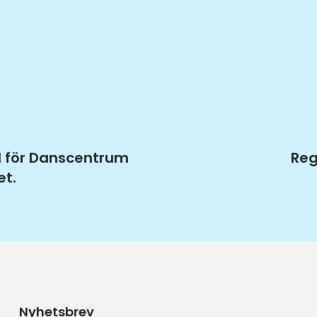
öd för Danscentrum
Nä
Reg
t.
inl
Nyhetsbrev