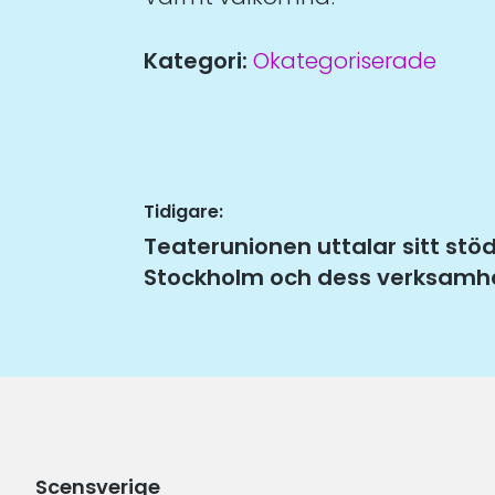
Kategori:
Okategoriserade
Inläggsnavigering
Tidigare:
Tidigare
Teaterunionen uttalar sitt st
inlägg:
Stockholm och dess verksamhe
Scensverige