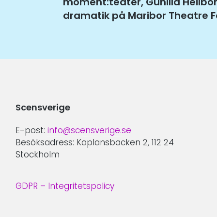
Tidigare
moment:teater, Gunilla Heilbo
inlägg:
dramatik på Maribor Theatre F
Scensverige
E-post:
info@scensverige.se
Besöksadress: Kaplansbacken 2, 112 24
Stockholm
GDPR – Integritetspolicy