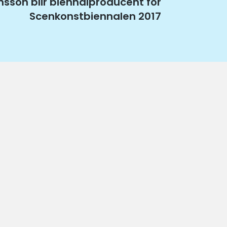
ansson blir biennalproducent för
Scenkonstbiennalen 2017