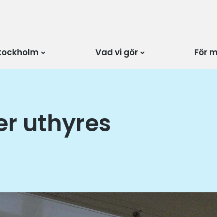
tockholm
Vad vi gör
För 
er uthyres