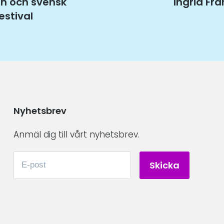
rn och svensk
Nästa
Ingrid Fr
estival
inlägg:
Nyhetsbrev
Anmäl dig till vårt nyhetsbrev.