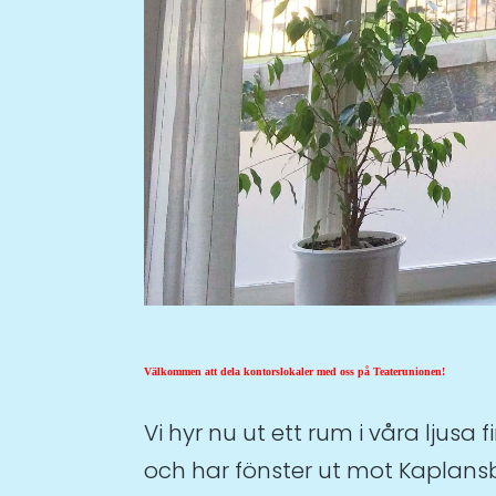
Välkommen att dela kontorslokaler med oss på Teaterunionen!
Vi hyr nu ut ett rum i våra ljus
och har fönster ut mot Kaplansb