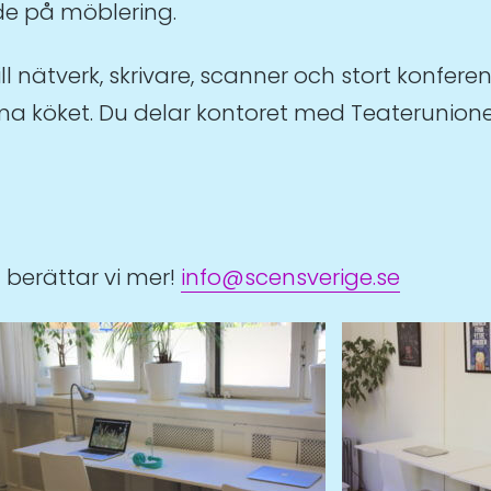
nde på möblering.
ll nätverk, skrivare, scanner och stort konfer
öket. Du delar kontoret med Teaterunionens
berättar vi mer!
info@scensverige.se