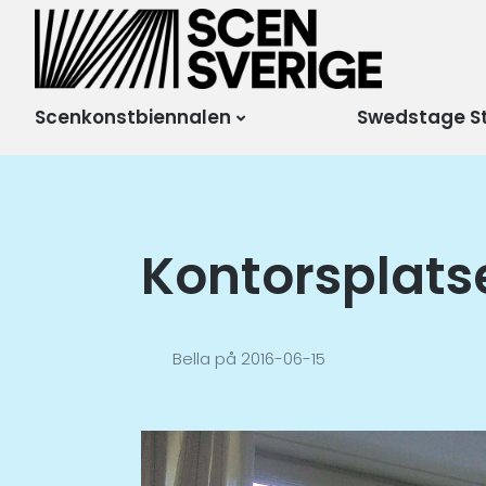
Scensverige
Mötesplats för svensk
och internationell
scenkonst
Scenkonstbiennalen
Swedstage S
Kontorsplats
Bella
på
2016-06-15