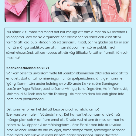
Nu håller vi tummarna för att det blir möjligt att samla mer än 50 personer i
salongerna. Med starka argument har branschen förklarat och visat att vi
förmår att lösa publikfrågan på ett ansvarsfullt sätt, och vi gläder oss för er som
har så många publikplatser att ni kan släppa in en större publik med
säkerhetsavstånd. Låt oss hoppas att vår väg tillbaka fortsätter framåt från och
med nu!
Scenkonstbiennalen 2021
Vår kompetenta urvalskommitté till Scenkonstbiennalen 2021 sitter redo att ta
emot ett stort antal nomineringar nu när spelperioderna äntligen kommer
igång. Kommittén under ledning av ordförande Lis Hellström Sveningson
består av Roger Wilson, Josette Bushell-Mingo, Lena Engström, Malin Palmqvist,
Mahmoud Al Zeeb och Martin Forsberg. Läs mer om dem
här
och glöm inte
nominera produktioner!
Det kommer bli en hel del att bearbeta och samtala om på
Scenkonstbiennalen i Västerås i maj. Det har varit ett omtumlande år på
många plan och vi ser fram emot att få veta vad ni som är medlemmar har
behov av. Nu öppnar vi anmälningsformuläret för allt som inte är utvalda
produktioner! Kontakta era kollegor, samarbetspartners, systerorganisationer
med mera, och skicka in idéer på seminarier, workshops, kringaktiviteter,