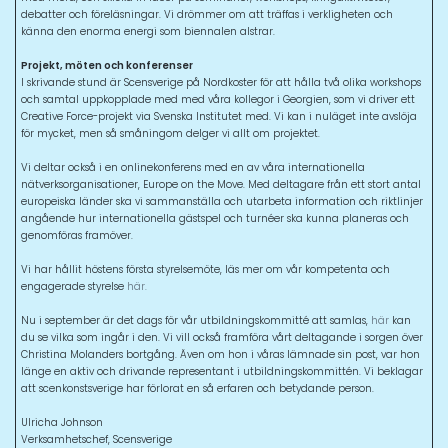
debatter och föreläsningar. Vi drömmer om att träffas i verkligheten och
känna den enorma energi som biennalen alstrar.
Projekt, möten och konferenser
I skrivande stund är Scensverige på Nordkoster för att hålla två olika workshops
och samtal uppkopplade med med våra kollegor i Georgien, som vi driver ett
Creative Force-projekt via Svenska Institutet med. Vi kan i nuläget inte avslöja
för mycket, men så småningom delger vi allt om projektet.
Vi deltar också i en onlinekonferens med en av våra internationella
nätverksorganisationer, Europe on the Move. Med deltagare från ett stort antal
europeiska länder ska vi sammanställa och utarbeta information och riktlinjer
angående hur internationella gästspel och turnéer ska kunna planeras och
genomföras framöver.
Vi har hållit höstens första styrelsemöte, läs mer om vår kompetenta och
engagerade styrelse
här.
Nu i september är det dags för vår utbildningskommitté att samlas,
här
kan
du se vilka som ingår i den. Vi vill också framföra vårt deltagande i sorgen över
Christina Molanders bortgång. Även om hon i våras lämnade sin post, var hon
länge en aktiv och drivande representant i utbildningskommittén. Vi beklagar
att scenkonstsverige har förlorat en så erfaren och betydande person.
Ulricha Johnson
Verksamhetschef, Scensverige