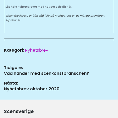
Läs hela nyhetsbrevet med notiser och allt här.
Bilden (beskuren) är från Såå fejk! på Profilteatern, en av många premiärer i
september.
Kategori:
Nyhetsbrev
Inläggsnavigering
Tidigare:
Tidigare
Vad händer med scenkonstbranschen?
inlägg:
Nästa:
Nästa
Nyhetsbrev oktober 2020
inlägg:
Scensverige