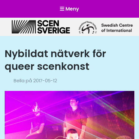
Meny
Scensverige
Mötesplats för svensk och internationell scenkonst
Nybildat nätverk för
queer scenkonst
Bella
på
2017-05-12