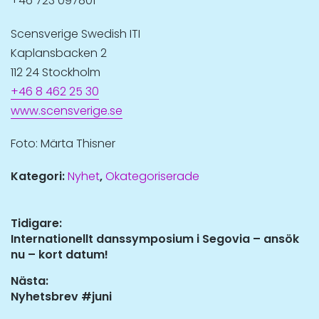
+46 723 097801
Scensverige Swedish ITI
Kaplansbacken 2
112 24 Stockholm
+46 8 462 25 30
www.scensverige.se
Foto: Märta Thisner
Kategori:
Nyhet
,
Okategoriserade
Inläggsnavigering
Tidigare:
Tidigare
Internationellt danssymposium i Segovia – ansök
inlägg:
nu – kort datum!
Nästa:
Nästa
Nyhetsbrev #juni
inlägg: