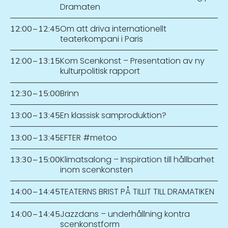
Dramaten
Om att driva internationellt
12:00
–
12:45
teaterkompani i Paris
Kom Scenkonst – Presentation av ny
12:00
–
13:15
kulturpolitisk rapport
Brinn
12:30
–
15:00
En klassisk samproduktion?
13:00
–
13:45
EFTER #metoo
13:00
–
13:45
Klimatsalong – Inspiration till hållbarhet
13:30
–
15:00
inom scenkonsten
TEATERNS BRIST PÅ TILLIT TILL DRAMATIKEN
14:00
–
14:45
Jazzdans – underhållning kontra
14:00
–
14:45
scenkonstform