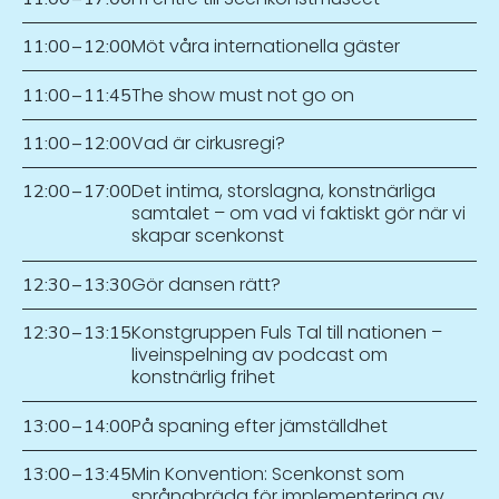
Möt våra internationella gäster
11:00
–
12:00
The show must not go on
11:00
–
11:45
Vad är cirkusregi?
11:00
–
12:00
Det intima, storslagna, konstnärliga
12:00
–
17:00
samtalet – om vad vi faktiskt gör när vi
skapar scenkonst
Gör dansen rätt?
12:30
–
13:30
Konstgruppen Fuls Tal till nationen –
12:30
–
13:15
liveinspelning av podcast om
konstnärlig frihet
På spaning efter jämställdhet
13:00
–
14:00
Min Konvention: Scenkonst som
13:00
–
13:45
språngbräda för implementering av