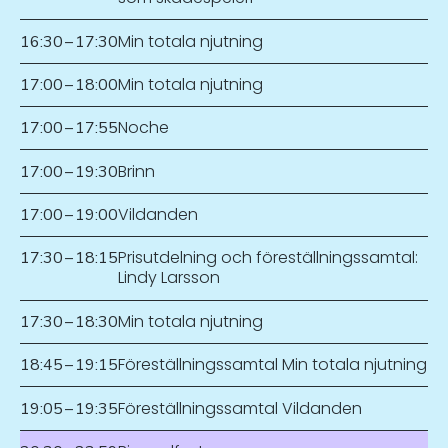
Min totala njutning
16:30
–
17:30
Min totala njutning
17:00
–
18:00
Noche
17:00
–
17:55
Brinn
17:00
–
19:30
Vildanden
17:00
–
19:00
Prisutdelning och föreställningssamtal:
17:30
–
18:15
Lindy Larsson
Min totala njutning
17:30
–
18:30
Föreställningssamtal Min totala njutning
18:45
–
19:15
Föreställningssamtal Vildanden
19:05
–
19:35