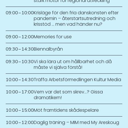
stark motor för regional utveckling
Krisläge för den fria danskonsten efter
09:00
–
10:00
pandemin – återstartsutredning och
krisstöd … men vad händer nu?
Memories for use
09:00
–
12:00
Biennalbyrån
09:30
–
14:30
Vi ska lära ut om hållbarhet och då
09:30
–
10:30
måste vi själva förstå!
Träffa Arbetsförmedlingen Kultur Media
10:00
–
14:30
Vem var det som skrev…? Gissa
10:00
–
17:00
dramatikern!
Möt framtidens skådespelare
10:00
–
15:00
Daglig träning – MIM med My Areskoug
10:00
–
12:00