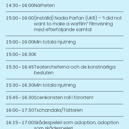
Närheten
14:30
–
16:00
(Inställd) Nadia Parfan (UKR) – “I did not
15:00
–
16:00
want to make a warfilm” Filmvisning
med efterföljande samtal
Min totala njutning
15:00
–
16:00
K
15:00
–
16:30
Teatercheferna och de konstnärliga
15:30
–
16:45
besluten
Min totala njutning
15:30
–
16:30
Scenkonsten roll i förorten!
15:45
–
16:30
Tschandala/Tattaren
16:00
–
17:30
Skådespeleri som adoption, adoption
16:15
–
17:00
som skådespeleri