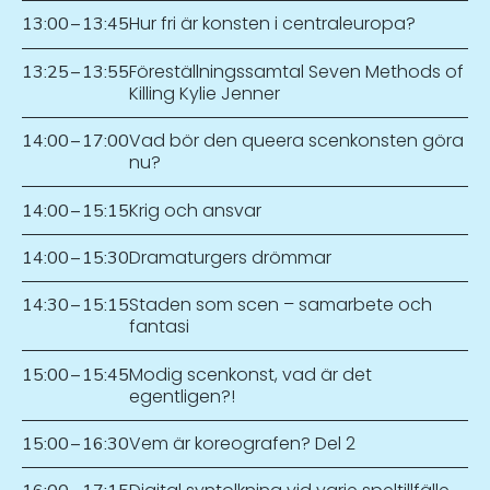
Hur fri är konsten i centraleuropa?
13:00
–
13:45
Föreställningssamtal Seven Methods of
13:25
–
13:55
Killing Kylie Jenner
Vad bör den queera scenkonsten göra
14:00
–
17:00
nu?
Krig och ansvar
14:00
–
15:15
Dramaturgers drömmar
14:00
–
15:30
Staden som scen – samarbete och
14:30
–
15:15
fantasi
Modig scenkonst, vad är det
15:00
–
15:45
egentligen?!
Vem är koreografen? Del 2
15:00
–
16:30