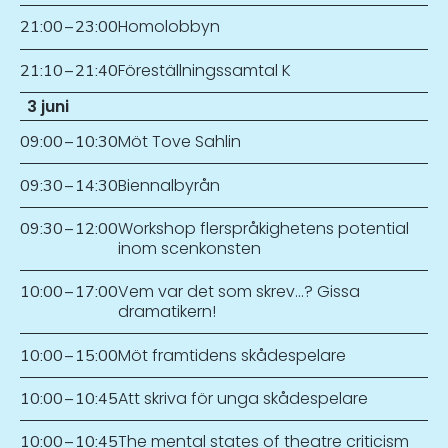
Homolobbyn
21:00
–
23:00
Föreställningssamtal K
21:10
–
21:40
3 juni
Möt Tove Sahlin
09:00
–
10:30
Biennalbyrån
09:30
–
14:30
Workshop flerspråkighetens potential
09:30
–
12:00
inom scenkonsten
Vem var det som skrev…? Gissa
10:00
–
17:00
dramatikern!
Möt framtidens skådespelare
10:00
–
15:00
Att skriva för unga skådespelare
10:00
–
10:45
The mental states of theatre criticism
10:00
–
10:45