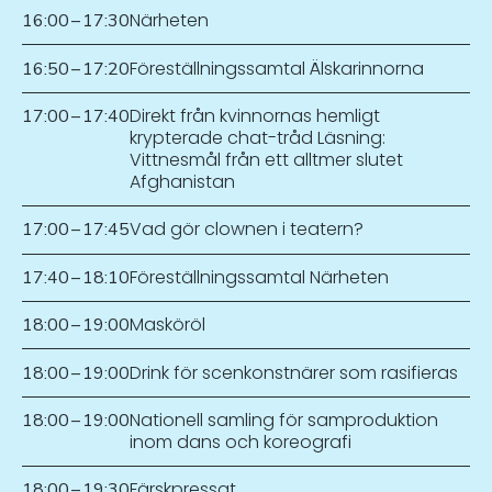
Närheten
16:00
–
17:30
Föreställningssamtal Älskarinnorna
16:50
–
17:20
Direkt från kvinnornas hemligt
17:00
–
17:40
krypterade chat-tråd Läsning:
Vittnesmål från ett alltmer slutet
Afghanistan
Vad gör clownen i teatern?
17:00
–
17:45
Föreställningssamtal Närheten
17:40
–
18:10
Masköröl
18:00
–
19:00
Drink för scenkonstnärer som rasifieras
18:00
–
19:00
Nationell samling för samproduktion
18:00
–
19:00
inom dans och koreografi
Färskpressat
18:00
–
19:30