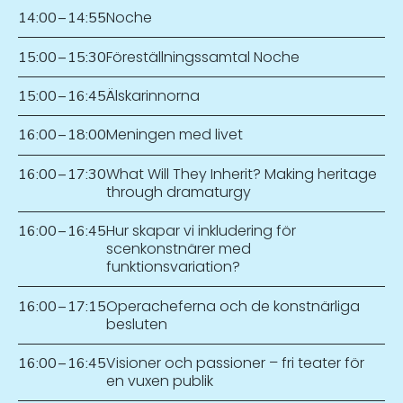
Noche
14:00
–
14:55
Föreställningssamtal Noche
15:00
–
15:30
Älskarinnorna
15:00
–
16:45
Meningen med livet
16:00
–
18:00
What Will They Inherit? Making heritage
16:00
–
17:30
through dramaturgy
Hur skapar vi inkludering för
16:00
–
16:45
scenkonstnärer med
funktionsvariation?
Operacheferna och de konstnärliga
16:00
–
17:15
besluten
Visioner och passioner – fri teater för
16:00
–
16:45
en vuxen publik