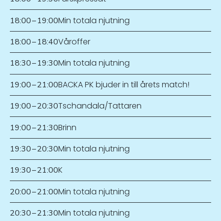
Min totala njutning
18:00
–
19:00
Våroffer
18:00
–
18:40
Min totala njutning
18:30
–
19:30
BACKA PK bjuder in till årets match!
19:00
–
21:00
Tschandala/Tattaren
19:00
–
20:30
Brinn
19:00
–
21:30
Min totala njutning
19:30
–
20:30
K
19:30
–
21:00
Min totala njutning
20:00
–
21:00
Min totala njutning
20:30
–
21:30