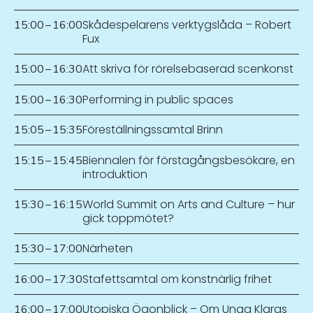
Skådespelarens verktygslåda – Robert
15:00
–
16:00
Fux
Att skriva för rörelsebaserad scenkonst
15:00
–
16:30
Performing in public spaces
15:00
–
16:30
Föreställningssamtal Brinn
15:05
–
15:35
Biennalen för förstagångsbesökare, en
15:15
–
15:45
introduktion
World Summit on Arts and Culture – hur
15:30
–
16:15
gick toppmötet?
Närheten
15:30
–
17:00
Stafettsamtal om konstnärlig frihet
16:00
–
17:30
Utopiska Ögonblick – Om Unga Klaras
16:00
–
17:00