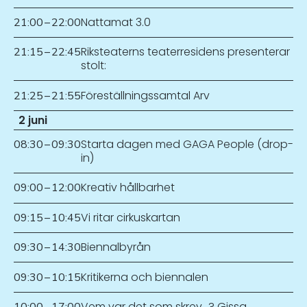
Nattamat 3.0
21:00
–
22:00
Riksteaterns teaterresidens presenterar
21:15
–
22:45
stolt:
Föreställningssamtal Arv
21:25
–
21:55
2 juni
Starta dagen med GAGA People (drop-
08:30
–
09:30
in)
Kreativ hållbarhet
09:00
–
12:00
Vi ritar cirkuskartan
09:15
–
10:45
Biennalbyrån
09:30
–
14:30
Kritikerna och biennalen
09:30
–
10:15
Vem var det som skrev…? Gissa
10:00
–
17:00