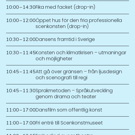
Fika med facket (drop-in)
10:00
–
14:30
Öppet hus för den fria professionella
10:00
–
12:00
scenkonsten (drop-in)
Dansens framtid i Sverige
10:30
–
12:00
Konsten och klimatkrisen – utmaningar
10:30
–
11:45
och möjligheter
Att gå över gränsen – från ljusdesign
10:45
–
11:45
och scenografi till regi
Sprakmetoden – Språkutveckling
10:45
–
11:30
genom drama och teater
Dansfilm som offentlig konst
11:00
–
17:00
Fri entré till Scenkonstmuseet
11:00
–
17:00