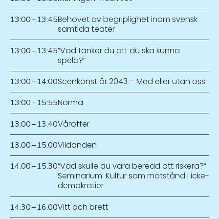
Behovet av begriplighet inom svensk
13:00
–
13:45
samtida teater
”Vad tänker du att du ska kunna
13:00
–
13:45
spela?”
Scenkonst år 2043 – Med eller utan oss
13:00
–
14:00
Norma
13:00
–
15:55
Våroffer
13:00
–
13:40
Vildanden
13:00
–
15:00
“Vad skulle du vara beredd att riskera?”
14:00
–
15:30
Seminarium: Kultur som motstånd i icke-
demokratier
Vitt och brett
14:30
–
16:00