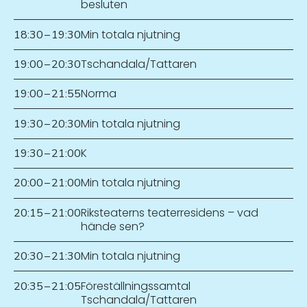
besluten
Min totala njutning
18:30
–
19:30
Tschandala/Tattaren
19:00
–
20:30
Norma
19:00
–
21:55
Min totala njutning
19:30
–
20:30
K
19:30
–
21:00
Min totala njutning
20:00
–
21:00
Riksteaterns teaterresidens – vad
20:15
–
21:00
hände sen?
Min totala njutning
20:30
–
21:30
Föreställningssamtal
20:35
–
21:05
Tschandala/Tattaren