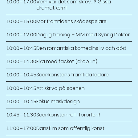
Vem var det som skrev…? Gissa
10:00
–
17:00
dramatikern!
Möt framtidens skådespelare
10:00
–
15:00
Daglig träning – MIM med Sybrig Dokter
10:00
–
12:00
Den romantiska komedins liv och död
10:00
–
10:45
Fika med facket (drop-in)
10:00
–
14:30
Scenkonstens framtida ledare
10:00
–
10:45
Att skriva på scenen
10:00
–
10:45
Fokus maskdesign
10:00
–
10:45
Scenkonsten roll i förorten!
10:45
–
11:30
Dansfilm som offentlig konst
11:00
–
17:00