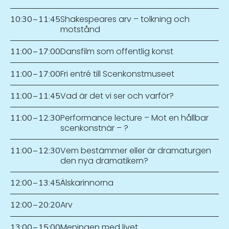
Shakespeares arv – tolkning och
10:30
–
11:45
motstånd
Dansfilm som offentlig konst
11:00
–
17:00
Fri entré till Scenkonstmuseet
11:00
–
17:00
Vad är det vi ser och varför?
11:00
–
11:45
Performance lecture – Mot en hållbar
11:00
–
12:30
scenkonstnär – ?
Vem bestämmer eller är dramaturgen
11:00
–
12:30
den nya dramatikern?
Älskarinnorna
12:00
–
13:45
Arv
12:00
–
20:20
Meningen med livet
13:00
–
15:00