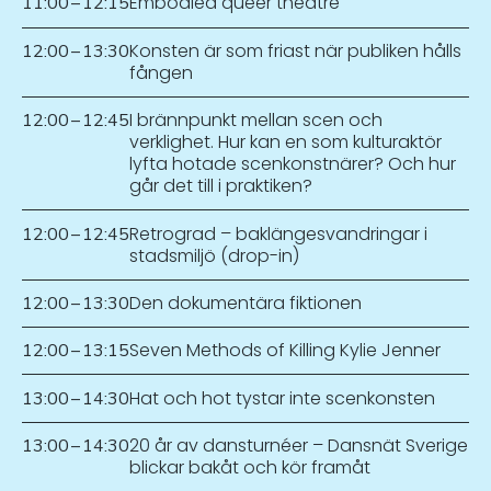
Embodied queer theatre
11:00
–
12:15
Konsten är som friast när publiken hålls
12:00
–
13:30
fången
I brännpunkt mellan scen och
12:00
–
12:45
verklighet. Hur kan en som kulturaktör
lyfta hotade scenkonstnärer? Och hur
går det till i praktiken?
Retrograd – baklängesvandringar i
12:00
–
12:45
stadsmiljö (drop-in)
Den dokumentära fiktionen
12:00
–
13:30
Seven Methods of Killing Kylie Jenner
12:00
–
13:15
Hat och hot tystar inte scenkonsten
13:00
–
14:30
20 år av dansturnéer – Dansnät Sverige
13:00
–
14:30
blickar bakåt och kör framåt