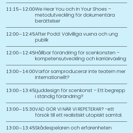
We Hear You och In Your Shoes –
11:15
–
12:00
metodutveckling för dokumentära
berättelser
After Podd: Välvilliga vuxna och ung
12:00
–
12:45
publik
Hållbar förändring för scenkonsten –
12:00
–
12:45
kompetensutveckling och karriärväxling
Varför samproducerar inte teatern mer
13:00
–
14:00
internationellt?
Ljuddesign för scenkonst – Ett begrepp
13:00
–
13:45
i ständig förändring?
VAD GÖR VI NÄR VI REPETERAR? -ett
13:00
–
15:30
försök till ett realistiskt utopiskt samtal.
Skådespelaren och erfarenheten
13:00
–
13:45