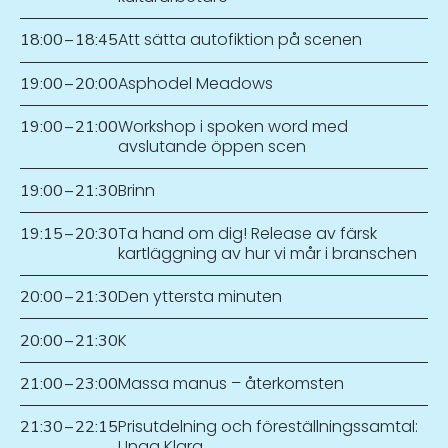
Att sätta autofiktion på scenen
18:00
–
18:45
Asphodel Meadows
19:00
–
20:00
Workshop i spoken word med
19:00
–
21:00
avslutande öppen scen
Brinn
19:00
–
21:30
Ta hand om dig! Release av färsk
19:15
–
20:30
kartläggning av hur vi mår i branschen
Den yttersta minuten
20:00
–
21:30
K
20:00
–
21:30
Massa manus – återkomsten
21:00
–
23:00
Prisutdelning och föreställningssamtal:
21:30
–
22:15
Unga Klara