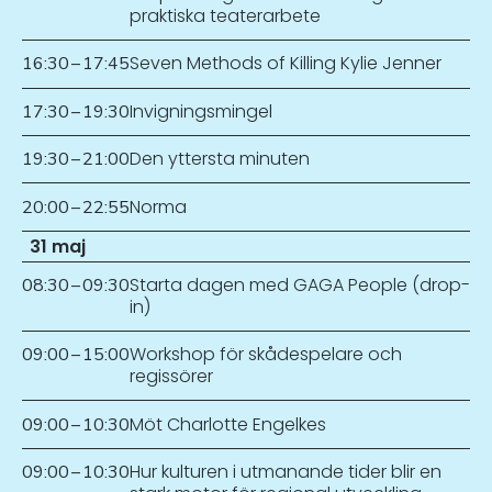
praktiska teaterarbete
Seven Methods of Killing Kylie Jenner
16:30
–
17:45
Invigningsmingel
17:30
–
19:30
Den yttersta minuten
19:30
–
21:00
Norma
20:00
–
22:55
31 maj
Starta dagen med GAGA People (drop-
08:30
–
09:30
in)
Workshop för skådespelare och
09:00
–
15:00
regissörer
Möt Charlotte Engelkes
09:00
–
10:30
Hur kulturen i utmanande tider blir en
09:00
–
10:30