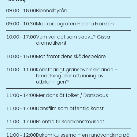
Biennalbyrån
09:00
–
18:00
Möt koreografen Helena Franzén
09:00
–
10:30
Vem var det som skrev…? Gissa
10:00
–
17:00
dramatikern!
Möt framtidens skådespelare
10:00
–
15:00
Konstnärligt gränsöverskridande –
10:00
–
11:00
breddning eller uttunning av
utbildningen?
Mer dans åt folket / Danspaus
11:00
–
14:00
Dansfilm som offentlig konst
11:00
–
17:00
Fri entré till Scenkonstmuseet
11:00
–
17:00
Bakom kulisserna – en rundvandring på
11:00
–
12:00