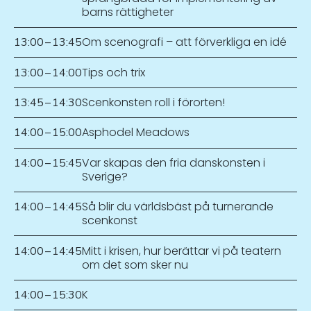
barns rättigheter
Om scenografi – att förverkliga en idé
13:00
–
13:45
Tips och trix
13:00
–
14:00
Scenkonsten roll i förorten!
13:45
–
14:30
Asphodel Meadows
14:00
–
15:00
Var skapas den fria danskonsten i
14:00
–
15:45
Sverige?
Så blir du världsbäst på turnerande
14:00
–
14:45
scenkonst
Mitt i krisen, hur berättar vi på teatern
14:00
–
14:45
om det som sker nu
K
14:00
–
15:30