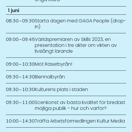
1 juni
Starta dagen med GAGA People (drop-
08:30
–
09:30
in)
Världspremiären av Skills 2023, en
09:00
–
09:45
presentation i tre akter om vikten av
livslångt lärande
Möt Räserbyrån!
09:00
–
10:30
Biennalbyrån
09:30
–
14:30
Kulturens plats i staden
09:30
–
10:30
Scenkonst av bästa kvalitet för bredast
09:30
–
11:00
möjliga publik – hur och varför?
Träffa Arbetsförmedlingen Kultur Media
10:00
–
14:30