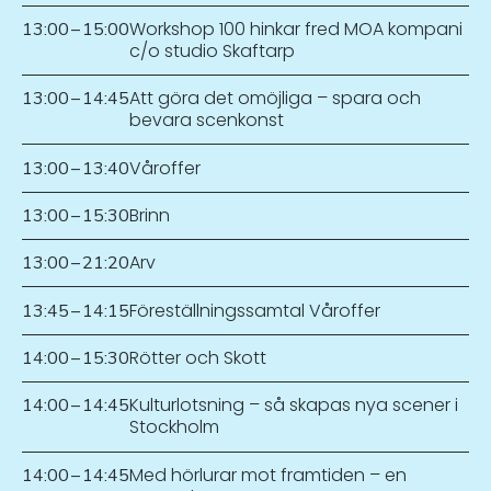
Workshop 100 hinkar fred MOA kompani
13:00
–
15:00
c/o studio Skaftarp
Att göra det omöjliga – spara och
13:00
–
14:45
bevara scenkonst
Våroffer
13:00
–
13:40
Brinn
13:00
–
15:30
Arv
13:00
–
21:20
Föreställningssamtal Våroffer
13:45
–
14:15
Rötter och Skott
14:00
–
15:30
Kulturlotsning – så skapas nya scener i
14:00
–
14:45
Stockholm
Med hörlurar mot framtiden – en
14:00
–
14:45