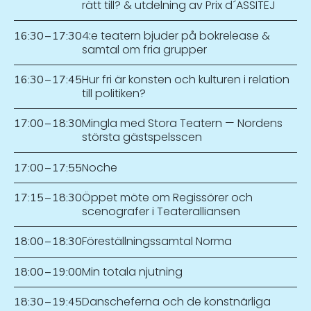
rätt till? & utdelning av Prix d´ASSITEJ
4:e teatern bjuder på bokrelease &
16:30
–
17:30
samtal om fria grupper
Hur fri är konsten och kulturen i relation
16:30
–
17:45
till politiken?
Mingla med Stora Teatern — Nordens
17:00
–
18:30
största gästspelsscen
Noche
17:00
–
17:55
Öppet möte om Regissörer och
17:15
–
18:30
scenografer i Teateralliansen
Föreställningssamtal Norma
18:00
–
18:30
Min totala njutning
18:00
–
19:00
Danscheferna och de konstnärliga
18:30
–
19:45