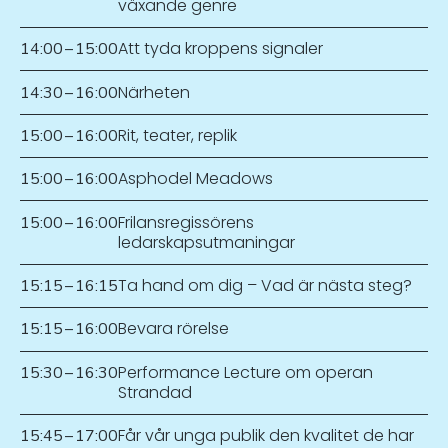
växande genre
Att tyda kroppens signaler
14:00
–
15:00
Närheten
14:30
–
16:00
Rit, teater, replik
15:00
–
16:00
Asphodel Meadows
15:00
–
16:00
Frilansregissörens
15:00
–
16:00
ledarskapsutmaningar
Ta hand om dig – Vad är nästa steg?
15:15
–
16:15
Bevara rörelse
15:15
–
16:00
Performance Lecture om operan
15:30
–
16:30
Strandad
Får vår unga publik den kvalitet de har
15:45
–
17:00