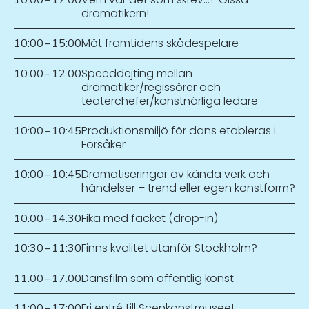
dramatikern!
Möt framtidens skådespelare
10:00
–
15:00
Speeddejting mellan
10:00
–
12:00
dramatiker/regissörer och
teaterchefer/konstnärliga ledare
Produktionsmiljö för dans etableras i
10:00
–
10:45
Forsåker
Dramatiseringar av kända verk och
10:00
–
10:45
händelser – trend eller egen konstform?
Fika med facket (drop-in)
10:00
–
14:30
Finns kvalitet utanför Stockholm?
10:30
–
11:30
Dansfilm som offentlig konst
11:00
–
17:00
Fri entré till Scenkonstmuseet
11:00
–
17:00