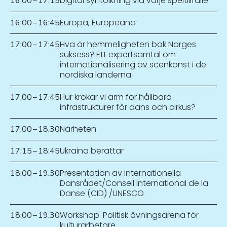
Digital syntolkning vid varje speltillfälle
16:00
–
17:15
Europa, Europeana
16:00
–
16:45
Hva är hemmeligheten bak Norges
17:00
–
17:45
suksess? Ett expertsamtal om
internationalisering av scenkonst i de
nordiska länderna
Hur krokar vi arm för hållbara
17:00
–
17:45
infrastrukturer för dans och cirkus?
Närheten
17:00
–
18:30
Ukraina berättar
17:15
–
18:45
Presentation av Internationella
18:00
–
19:30
Dansrådet/Conseil International de la
Danse (CID) /UNESCO
Workshop: Politisk övningsarena för
18:00
–
19:30
kulturarbetare