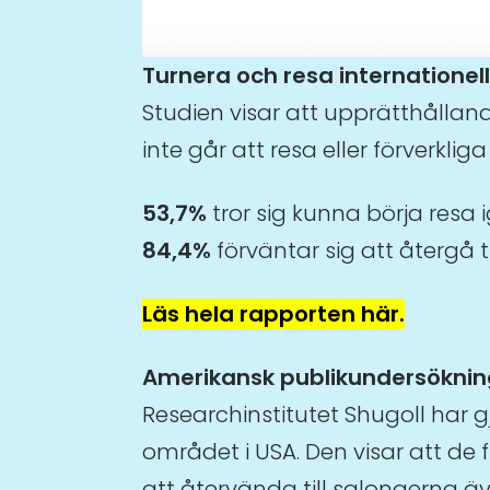
Turnera och resa internationell
Studien visar att upprätthålland
inte går att resa eller förverkliga
53,7%
tror sig kunna börja resa 
84,4%
förväntar sig att återgå ti
Läs hela rapporten här.
Amerikansk publikundersöknin
Researchinstitutet Shugoll har 
området i USA. Den visar att de
att återvända till salongerna ä