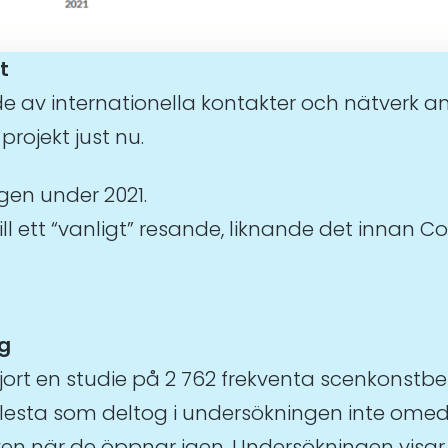
t
e av internationella kontakter och nätverk anse
 projekt just nu.
igen under 2021.
ll ett “vanligt” resande, liknande det innan Co
g
gjort en studie på 2 762 frekventa scenkonst
 flesta som deltog i undersökningen inte om
ven när de öppnar igen. Undersökningen visar