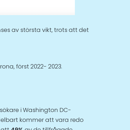
s av största vikt, trots att det
rona, först 2022- 2023.
besökare i Washington DC-
edelbart kommer att vara redo
 att
49%
av de tillfrågade