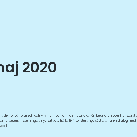
aj 2020
a tider för vår bransch och vi vill om och om igen uttrycka vår beundran över hur star
marbeten, inspelningar, nya sätt att hålla liv i konsten, nya sätt att ha en dialog med p
cket.