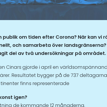
 publik om tiden efter Corona? När kan vi
ionellt, och samarbeta över landsgränsern
 tagit del av två undersökningar på området.
en Cinars gjorde i april en världsomspänna
närer. Resultatet bygger på de 737 deltagarn
ntinenter finns representerade
konst igen?
mtning de kommande 12 månaderna.