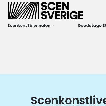
Scensverige
Mötesplats för svensk
och internationell
scenkonst
Scenkonstbiennalen
Swedstage S
Scenkonstliv