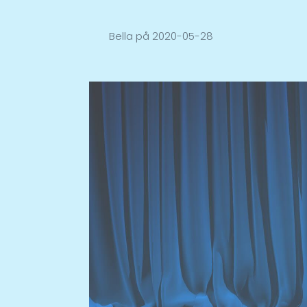
Bella
på
2020-05-28