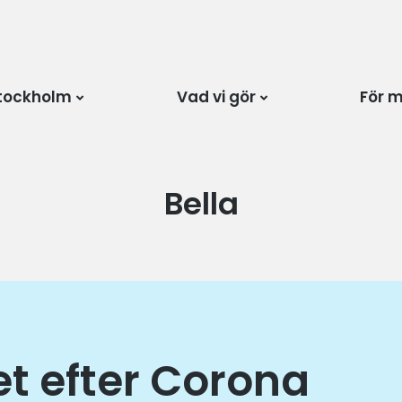
tockholm
Vad vi gör
För 
Författare:
Bella
et efter Corona