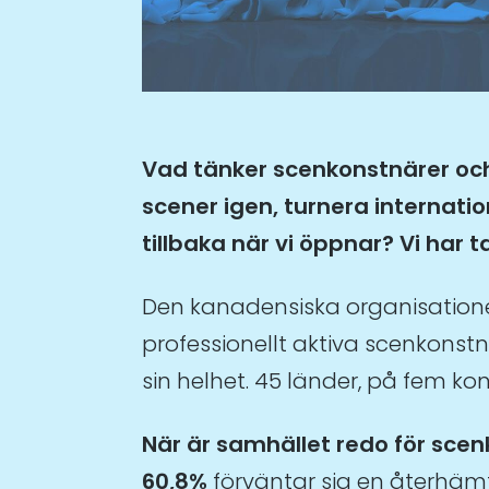
Vad tänker scenkonstnärer och
scener igen, turnera internat
tillbaka när vi öppnar? Vi har
Den kanadensiska organisation
professionellt aktiva scenkonst
sin helhet. 45 länder, på fem ko
När är samhället redo för scen
60,8%
förväntar sig en återhä