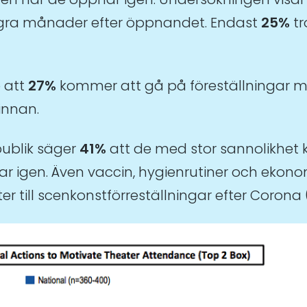
gra månader efter öppnandet. Endast
25%
t
 att
27%
kommer att gå på föreställningar mer
innan.
publik säger
41%
att de med stor sannolikhet
 igen. Även vaccin, hygienrutiner och ekono
er till scenkonstförreställningar efter Corona (