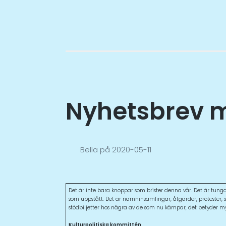
Nyhetsbrev m
Bella
på
2020-05-11
Det är inte bara knoppar som brister denna vår. Det är tung
som uppstått. Det är namninsamlingar, åtgärder, protester, sa
stödbiljetter hos några av de som nu kämpar, det betyder my
Kulturpolitiska kommittén